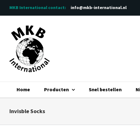
Ga
MKB International
contact:
info@mkb-international.nl
naar
inhoud
Home
Producten
Snel bestellen
N
Invisble Socks