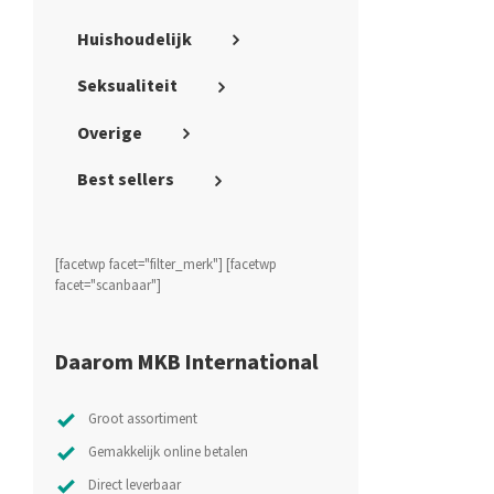
Huishoudelijk
Seksualiteit
Overige
Best sellers
[facetwp facet="filter_merk"] [facetwp
facet="scanbaar"]
Daarom MKB International
Groot assortiment
Gemakkelijk online betalen
Direct leverbaar