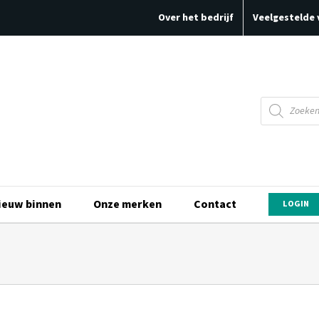
Over het bedrijf
Veelgestelde 
Producten
zoeken
ieuw binnen
Onze merken
Contact
LOGIN