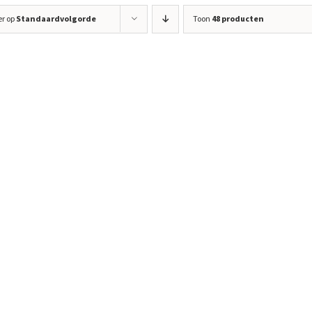
er op
Standaardvolgorde
Toon
48 producten