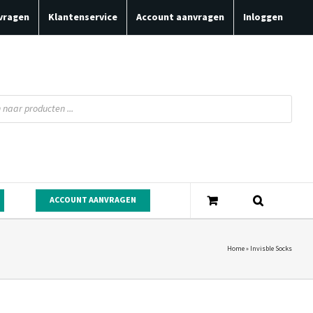
vragen
Klantenservice
Account aanvragen
Inloggen
ACCOUNT AANVRAGEN
Home
»
Invisble Socks