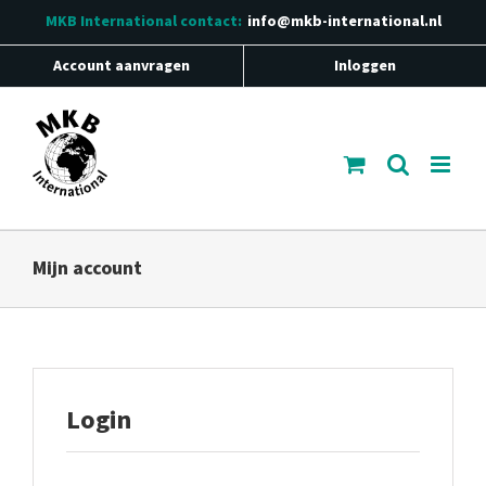
Ga
MKB International
contact:
info@mkb-international.nl
naar
inhoud
Account aanvragen
Inloggen
Mijn account
Login