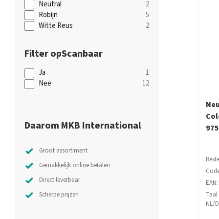
Neutral
2
Robijn
5
Witte Reus
2
Scanbaar
Ja
1
Nee
12
Neu
Col
Daarom MKB International
975
Groot assortiment
Beste
Gemakkelijk online betalen
Code
Direct leverbaar
EAN:
Scherpe prijzen
Taal
NL/D