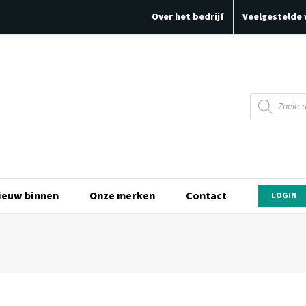
Over het bedrijf
Veelgestelde 
Producten
zoeken
ieuw binnen
Onze merken
Contact
LOGIN