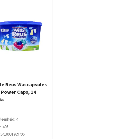
ml
aantal
aantal
te Reus Wascapsules
 Power Caps, 14
ks
leenheid: 4
: 406
 5410091769796