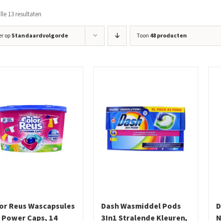
le 13 resultaten
er op
Standaardvolgorde
Toon
48 producten
or Reus Wascapsules
Dash Wasmiddel Pods
D
 Power Caps, 14
3In1 Stralende Kleuren,
N