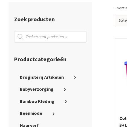
Toont al
Zoek producten
Sorte
Producten
zoeken
Productcategorieën
Drogisterij Artikelen
Babyverzorging
Bamboo Kleding
Beenmode
Col
3+1
Haarverf