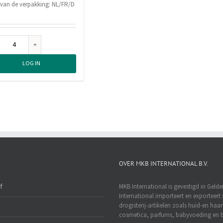
 van de verpakking: NL/FR/D
Witte
Reus
LOG IN
Wascapsules
3+1
Power
Caps,
14
Stuks
aantal
OVER MKB INTERNATIONAL B.V.
f
MKB International is gevestigd in Geld
International importeert en exporteert 
drogisterij-artikelen zoals huid-en haa
cosmetica, parfums, babyvoeding en b