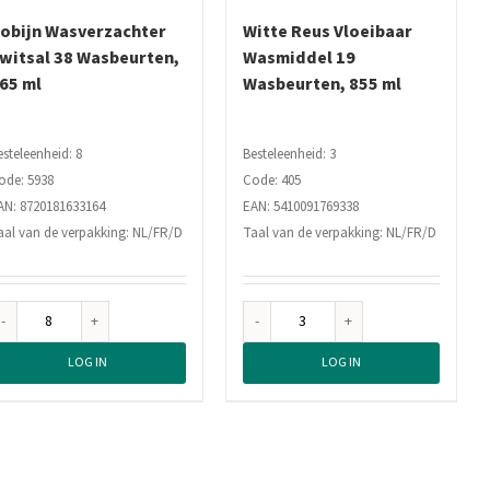
obijn Wasverzachter
Witte Reus Vloeibaar
witsal 38 Wasbeurten,
Wasmiddel 19
65 ml
Wasbeurten, 855 ml
esteleenheid: 8
Besteleenheid: 3
ode: 5938
Code: 405
AN: 8720181633164
EAN: 5410091769338
aal van de verpakking: NL/FR/D
Taal van de verpakking: NL/FR/D
Robijn
Witte
Wasverzachter
Reus
LOG IN
LOG IN
Zwitsal
Vloeibaar
38
Wasmiddel
Wasbeurten,
19
765
Wasbeurten,
ml
855
aantal
ml