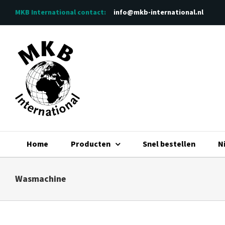
Ga
MKB International
contact:
info@mkb-international.nl
naar
inhoud
Home
Producten
Snel bestellen
N
Wasmachine