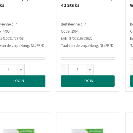
ks
42 Stuks
W
leenheid: 4
Besteleenheid: 4
B
: 4495
Code: 2964
C
 5410091769758
EAN: 8700216309622
E
 van de verpakking: NL/FR/D
Taal van de verpakking: NL/FR/D
T
Color
Dash
Reus
Wasmiddel
LOG IN
LOG IN
Wascapsules
Pods
3+1
3In1
Power
Stralende
Caps,
Kleuren,
14
42
Stuks
Stuks
aantal
aantal