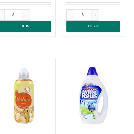
Robijn
Robijn
Wasverzachter
Wasverzachter
LOG IN
LOG IN
Jasmijn
Pink
&
Sensation
Sandelhout
39
39
Wasbeurten,
Wasbeurten,
780
780
ml
ml
aantal
aantal