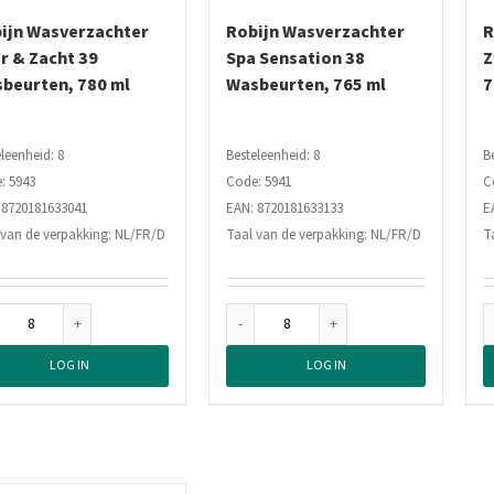
ijn Wasverzachter
Robijn Wasverzachter
R
r & Zacht 39
Spa Sensation 38
Z
beurten, 780 ml
Wasbeurten, 765 ml
7
leenheid: 8
Besteleenheid: 8
B
: 5943
Code: 5941
C
 8720181633041
EAN: 8720181633133
E
 van de verpakking: NL/FR/D
Taal van de verpakking: NL/FR/D
T
Robijn
Robijn
Wasverzachter
Wasverzachter
LOG IN
LOG IN
Puur
Spa
&
Sensation
Zacht
38
39
Wasbeurten,
Wasbeurten,
765
780
ml