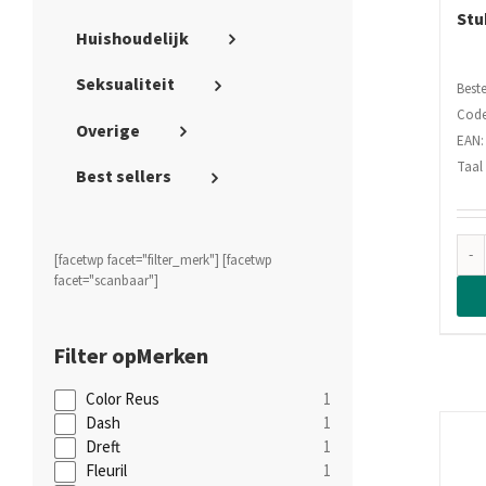
Stu
Huishoudelijk
Seksualiteit
Beste
Code
Overige
EAN:
Taal
Best sellers
[facetwp facet="filter_merk"] [facetwp
facet="scanbaar"]
Merken
Color Reus
1
Dash
1
Dreft
1
Fleuril
1