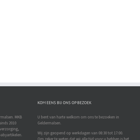
KOM EENS BIJ ONS OP BEZOEK
ermalsen. MKB
U bent van harte welkom om ons te bezoeken in
sinds 2010
Geldermalsen.
rverzorging,
Wij zijn geopend op werkdagen van 08:30 tot 17:00.
abyartikelen.
Om zeker te weten dat wij alle tijd voor u hebben is het