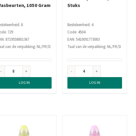
asbeurten, 1050 Gram
Stuks
esteleenheid: 8
Besteleenheid: 4
ode: 729
Code: 4504
AN: 8719558801367
EAN: 5410091773083
aal van de verpakking: NL/FR/D
Taal van de verpakking: NL/FR/D
Dreft
Fleuril
Waspoeder
Wascapsules
LOG IN
LOG IN
Normaal
Black
15
Caps
Wasbeurten,
Renew,
1050
15
Gram
Stuks
aantal
aantal