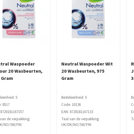
tral Waspoeder
Neutral Waspoeder Wit
R
our 20 Wasbeurten,
20 Wasbeurten, 975
J
 Gram
Gram
3
leenheid: 5
Besteleenheid: 5
B
: 8517
Code: 10136
C
 8720181167157
EAN: 8720181167133
E
 van de verpakking:
Taal van de verpakking:
T
K/NO/SW/FIN
UK/DK/NO/SW/FIN