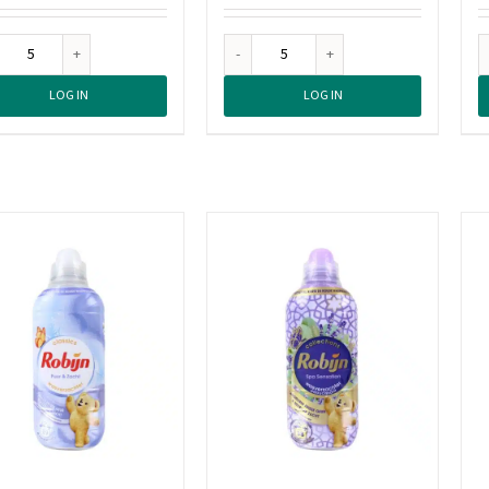
Neutral
Neutral
Waspoeder
Waspoeder
LOG IN
LOG IN
Colour
Wit
20
20
Wasbeurten,
Wasbeurten,
975
975
Gram
Gram
aantal
aantal