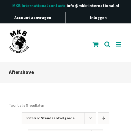
Ga
MKB International
contact:
info@mkb-international.nl
naar
inhoud
Account aanvragen
Inloggen
Aftershave
Toont alle 8 resultaten
Sorteer op
Standaardvolgorde