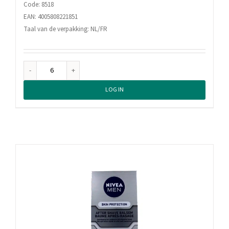
Code: 8518
EAN: 4005808221851
Taal van de verpakking: NL/FR
Nivea
Men
LOG IN
Aftershave
Balsem
Sensitive,
100
ml
aantal