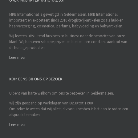
OVER MKB INTERNATIONAL B.V.
MKB International is gevestigd in Geldermalsen. MKB International
importeert en exporteert sinds 2010 drogisterij-artikelen zoals huid-en
haarverzorging, cosmetica, parfums, babyvoeding en babyartikelen.
Wij leveren uitsluitend business to business naar de behoefte van onze
klant. Wij hanteren scherpe prijzen en bieden een constant aanbod van
de huidige producten.
Lees meer
KOM EENS BIJ ONS OP BEZOEK
U bent van harte welkom om ons te bezoeken in Geldermalsen.
Wij zijn geopend op werkdagen van 08:30 tot 17:00.
Om zeker te weten dat wij alle tijd voor u hebben is het aan te raden een
afspraak te maken.
Lees meer