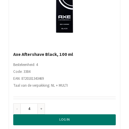
Axe Aftershave Black, 100 ml
Besteleenheid: 4
Code: 3384
EAN: 8720181343469
Taal van de verpakking: NL + MULTI
Axe
Aftershave
LOG IN
Black,
100