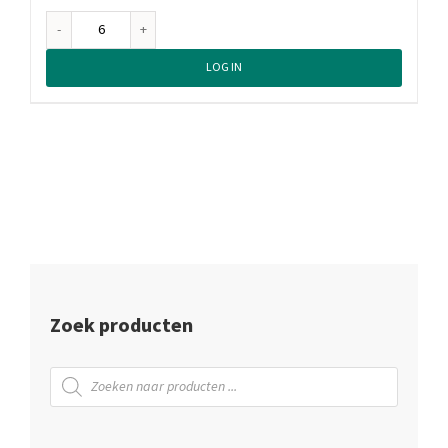
Nivea
Men
LOG IN
Aftershave
Sensitive
Cool,
100
ml
aantal
Zoek producten
Producten
zoeken