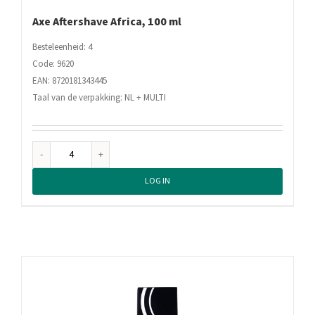
Axe Aftershave Africa, 100 ml
Besteleenheid: 4
Code: 9620
EAN: 8720181343445
Taal van de verpakking: NL + MULTI
Axe
Aftershave
LOG IN
Africa,
100
ml
aantal