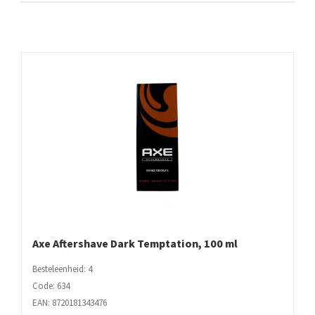
ml
aantal
Axe Aftershave Dark Temptation, 100 ml
Besteleenheid: 4
Code: 634
EAN: 8720181343476