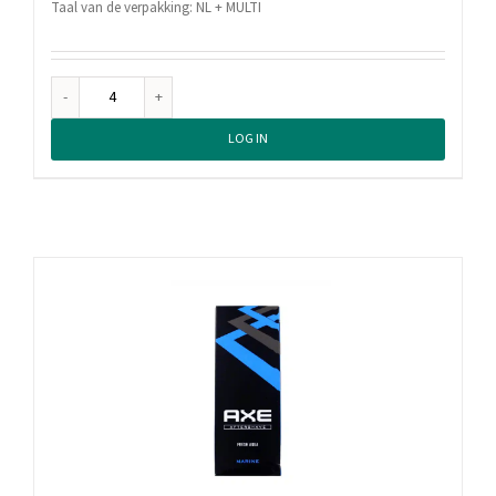
Taal van de verpakking: NL + MULTI
Axe
Aftershave
LOG IN
Dark
Temptation,
100
ml
aantal