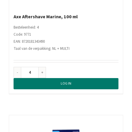
Axe Aftershave Marine, 100 ml
Besteleenheid: 4
Code: 9771
EAN: 8720181343490
Taal van de verpakking: NL + MULTI
Axe
Aftershave
LOG IN
Marine,
100
ml
aantal