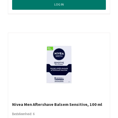
Men
LOG IN
Aftershave
Balsem
Protect
&
Care,
100
ml
aantal
Nivea Men Aftershave Balsem Sensitive, 100 ml
Besteleenheid: 6