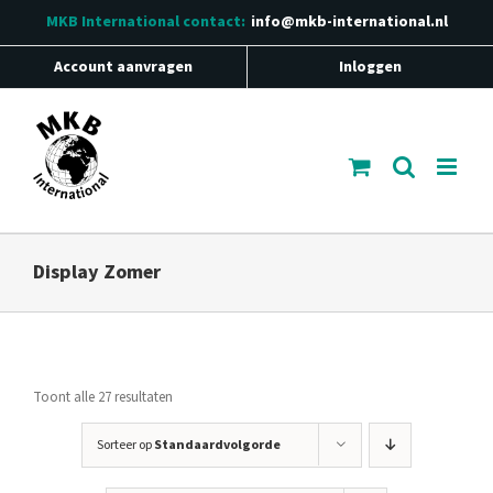
Ga
MKB International
contact:
info@mkb-international.nl
naar
inhoud
Account aanvragen
Inloggen
Display Zomer
Toont alle 27 resultaten
Sorteer op
Standaardvolgorde