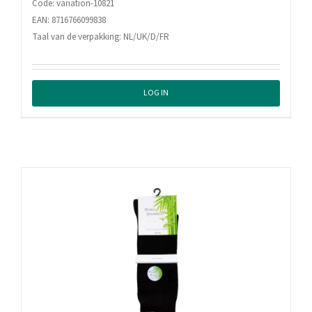
Code: variation-10821
EAN: 8716766099838
Taal van de verpakking: NL/UK/D/FR
LOG IN