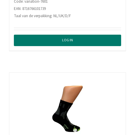
Code: variation-7601
EAN: 8716766101739
Taal van de verpakking: NL/UK/D/F
LOG IN