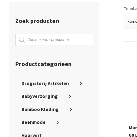
Toont al
Zoek producten
Sorte
Producten
zoeken
Productcategorieën
Drogisterij Artikelen
Babyverzorging
Bamboo Kleding
Beenmode
Man
60 
Haarverf