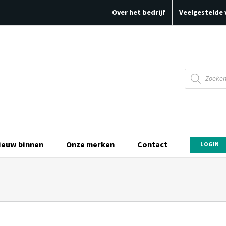
Over het bedrijf
Veelgestelde 
Producten
zoeken
ieuw binnen
Onze merken
Contact
LOGIN