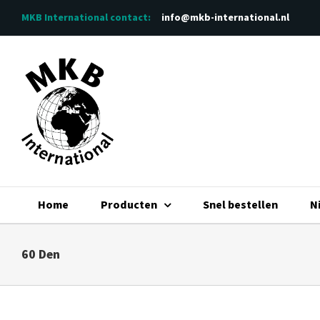
Ga
MKB International
contact:
info@mkb-international.nl
naar
inhoud
Home
Producten
Snel bestellen
N
60 Den