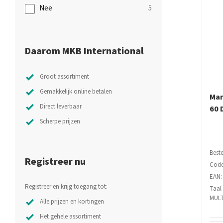
Nee
5
Daarom MKB International
Groot assortiment
Gemakkelijk online betalen
Man
Direct leverbaar
60 
Scherpe prijzen
Beste
Registreer nu
Code
EAN:
Registreer en krijg toegang tot:
Taal
MULT
Alle prijzen en kortingen
Het gehele assortiment