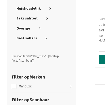
Huishoudelijk
Seksualiteit
Beste
Code
Overige
EAN:
Taal
Best sellers
MULT
[facetwp facet="filter_merk"] [facetwp
facet="scanbaar"]
Merken
Manouxx
5
Scanbaar