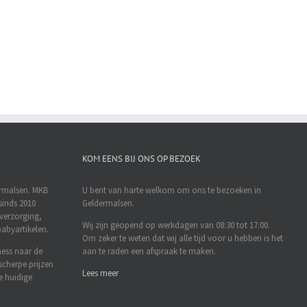
KOM EENS BIJ ONS OP BEZOEK
ermalsen. MKB
U bent van harte welkom om ons te bezoeken in
sinds 2010
Geldermalsen.
rverzorging,
Wij zijn geopend op werkdagen van 08:30 tot 17:00.
abyartikelen.
Om zeker te weten dat wij alle tijd voor u hebben is het
ness naar de
aan te raden een afspraak te maken.
scherpe prijzen
Lees meer
e huidige