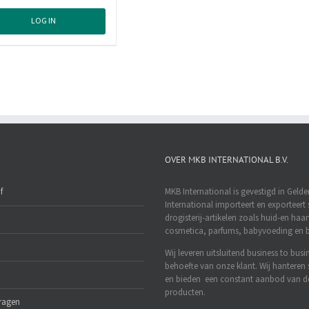
LOG IN
OVER MKB INTERNATIONAL B.V.
f
MKB International is gevestigd in Geld
International importeert en exporteert 
drogisterij-artikelen zoals huid-en haa
cosmetica, parfums, babyvoeding en b
Wij leveren uitsluitend business to busi
behoefte van onze klant. Wij hanteren 
en bieden een constant aanbod van d
producten.
vragen