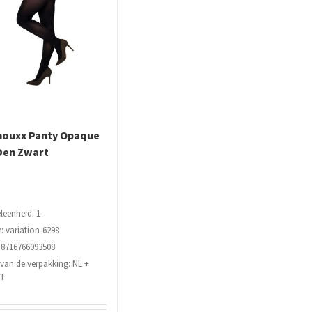
ouxx Panty Opaque
Den Zwart
leenheid: 1
: variation-6298
 8716766093508
 van de verpakking: NL +
I