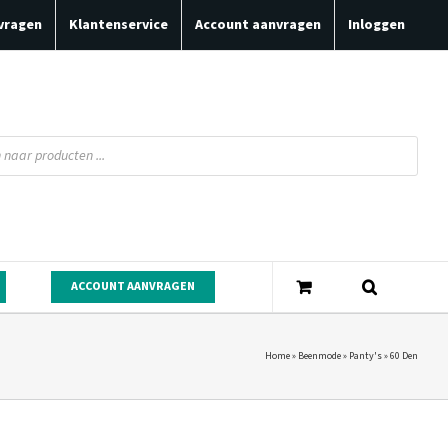
vragen
Klantenservice
Account aanvragen
Inloggen
ACCOUNT AANVRAGEN
Home
»
Beenmode
»
Panty's
»
60 Den