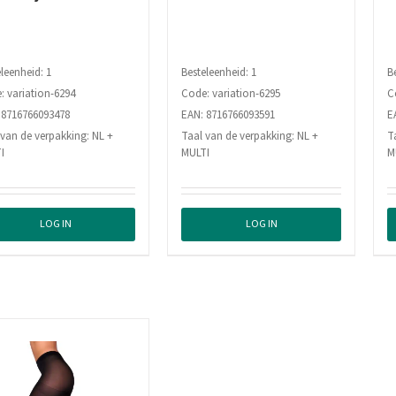
leenheid: 1
Besteleenheid: 1
B
: variation-6294
Code: variation-6295
C
 8716766093478
EAN: 8716766093591
E
 van de verpakking: NL +
Taal van de verpakking: NL +
T
I
MULTI
M
LOG IN
LOG IN