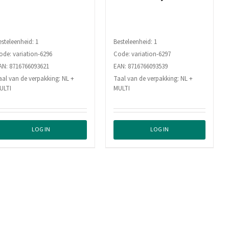
esteleenheid: 1
Besteleenheid: 1
ode: variation-6296
Code: variation-6297
AN: 8716766093621
EAN: 8716766093539
aal van de verpakking: NL +
Taal van de verpakking: NL +
ULTI
MULTI
LOG IN
LOG IN