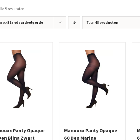
le 5 resultaten
er op
Standaardvolgorde
Toon
48 producten
ouxx Panty Opaque
Manouxx Panty Opaque
M
Den Bijna Zwart
60 Den Marine
6