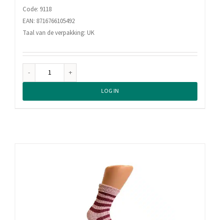
Code: 9118
EAN: 8716766105492
Taal van de verpakking: UK
Boru
Wollen
LOG IN
Dames
Sokken
Met
Omslag
Midden
Grijs
aantal