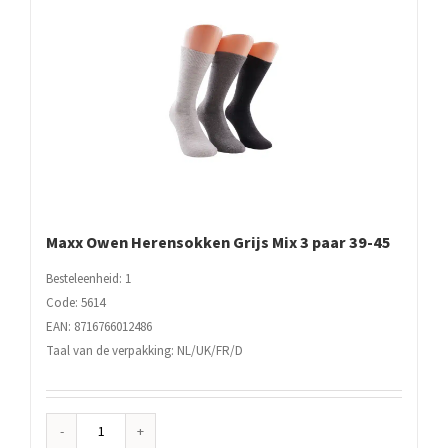
aantal
Maxx Owen Herensokken Grijs Mix 3 paar 39-45
Besteleenheid: 1
Code: 5614
EAN: 8716766012486
Taal van de verpakking: NL/UK/FR/D
Maxx