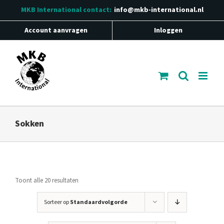
Ga
MKB International
contact:
info@mkb-international.nl
naar
inhoud
Account aanvragen
Inloggen
Sokken
Toont alle 20 resultaten
Sorteer op
Standaardvolgorde