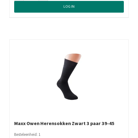
Owen
LOG IN
Herensokken
Grijs
Mix
3
paar
39-
45
aantal
Maxx Owen Herensokken Zwart 3 paar 39-45
Besteleenheid: 1