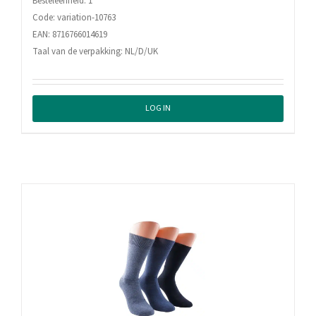
Besteleenheid: 1
Code: variation-10763
EAN: 8716766014619
Taal van de verpakking: NL/D/UK
LOG IN