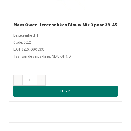
Maxx Owen Herensokken Blauw Mix 3 paar 39-45
Besteleenheid: 1
Code: 5612
EAN: 8716766008335
Taal van de verpakking: NL/UK/FR/D
Maxx
Owen
LOG IN
Herensokken
Blauw
Mix
3
paar
39-
45