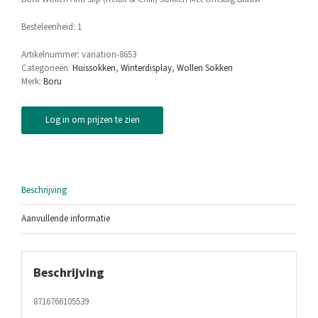
Besteleenheid: 1
Artikelnummer:
variation-8653
Categorieën:
Huissokken
,
Winterdisplay
,
Wollen Sokken
Merk:
Boru
Log in om prijzen te zien
Beschrijving
Aanvullende informatie
Beschrijving
8716766105539