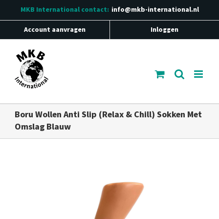
Ga
MKB International
contact:
info@mkb-international.nl
naar
inhoud
Account aanvragen
Inloggen
Boru Wollen Anti Slip (Relax & Chill) Sokken Met
Omslag Blauw