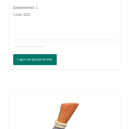
Besteleenheid: 1
Code: 8215
0003
Reeds
Log in om prijzen te zien
Afgeleverd
In
Winkel
aantal