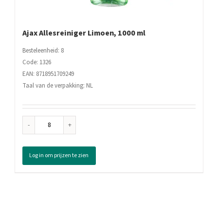
Ajax Allesreiniger Limoen, 1000 ml
Besteleenheid: 8
Code: 1326
EAN: 8718951709249
Taal van de verpakking: NL
Ajax
Allesreiniger
Limoen,
Log in om prijzen te zien
1000
ml
aantal