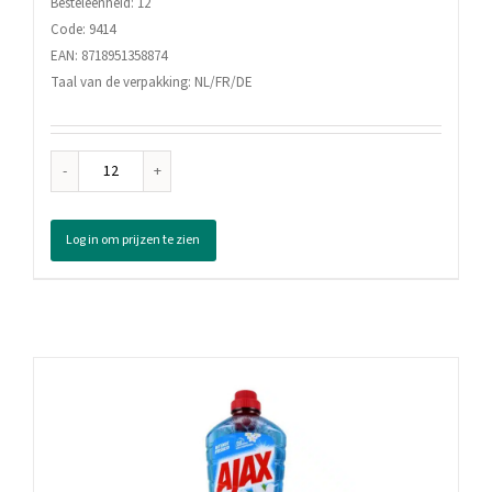
Besteleenheid: 12
Code: 9414
EAN: 8718951358874
Taal van de verpakking: NL/FR/DE
Ajax
Glasreiniger
Spray,
Log in om prijzen te zien
750
ml
aantal