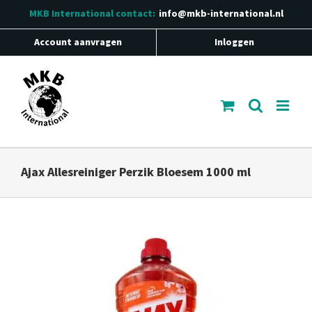
Ga
MKB International
contact:
info@mkb-international.nl
naar
inhoud
Account aanvragen
Inloggen
Ajax Allesreiniger Perzik Bloesem 1000 ml