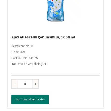
Ajax allesreiniger Jasmijn, 1000 ml
Besteleenheid: 8
Code: 329
EAN: 8718951646155
Taal van de verpakking: NL
Ajax
allesreiniger
Jasmijn,
Log in om prijzen te zien
1000
ml
aantal