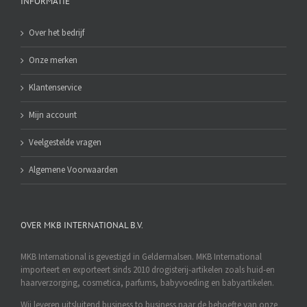
INFORMATIE
Over het bedrijf
Onze merken
Klantenservice
Mijn account
Veelgestelde vragen
Algemene Voorwaarden
OVER MKB INTERNATIONAL B.V.
MKB International is gevestigd in Geldermalsen. MKB International
importeert en exporteert sinds 2010 drogisterij-artikelen zoals huid-en
haarverzorging, cosmetica, parfums, babyvoeding en babyartikelen.
Wij leveren uitsluitend business to business naar de behoefte van onze