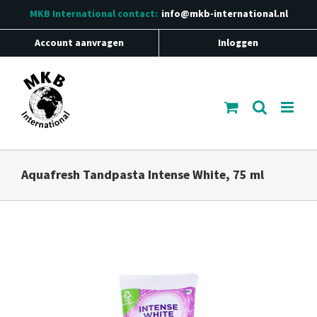
Ga
MKB International
contact:
info@mkb-international.nl
naar
inhoud
Account aanvragen
Inloggen
Aquafresh Tandpasta Intense White, 75 ml