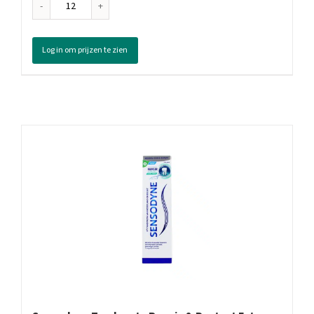
Colgate
Tandpasta
Max
Log in om prijzen te zien
White
Instant,
75
ml
aantal