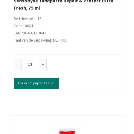
Sensodyne Tandpasta Repair & Protect Extra
Fresh, 75 ml
Besteleenheid: 12
Code: 10621
EAN: 5054563234049
Taal van de verpakking: NL/FR/D
Sensodyne
Tandpasta
Repair
Log in om prijzen te zien
&
Protect
Extra
Fresh,
75
ml
aantal