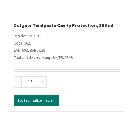
Colgate Tandpasta Cavity Protection, 100 ml
Besteleenheid: 12
Code: 9622
EAN: 6920354826191
Taal van de verpakking: UK/FR/ARAB
Colgate
Tandpasta
Cavity
Log in om prijzen te zien
Protection,
100
ml
aantal