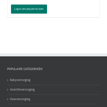
Tandpasta
Maximum
Log in om prijzen te zien
Caries
Protection,
75
ml
aantal
POPULAIRE CATEGORIEËN
Babyverzorging
Gezichtsverzorging
Haarverzorging