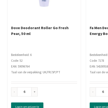
Dove Deodorant Roller Go Fresh
Fa Men De
Pear, 50 ml
Energy Bo
Besteleenheid: 6
Besteleenheid:
Code: 52
Code: 7178
EAN: 59096764
EAN: 5410091
Taal van de verpakking: UK/FR/SP/PT
Taal van de v
Dove
Fa
Deodorant
Men
Roller
Deo
Log in om prijzen te
Log in om p
Go
Spr