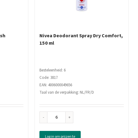
esh
Nivea Deodorant Spray Dry Comfort,
150 ml
Besteleenheid: 6
Code: 3817
EAN: 4006000049656
Taal van de verpakking: NL/FR/D
Nivea
Deodorant
Spray
Log in om prijzen te
Dry