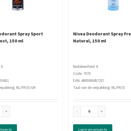
odorant Spray Sport
Nivea Deodorant Spray Fr
ost, 150 ml
Natural, 150 ml
 6
Besteleenheid: 6
Code: 7579
693411
EAN: 4005900457257
erpakking: NL/FR/D/GR
Taal van de verpakking: NL/FR/D
Nivea
Deodorant
dorant
Spray
rijzen te
Log in om prijzen te
ay
Fresh