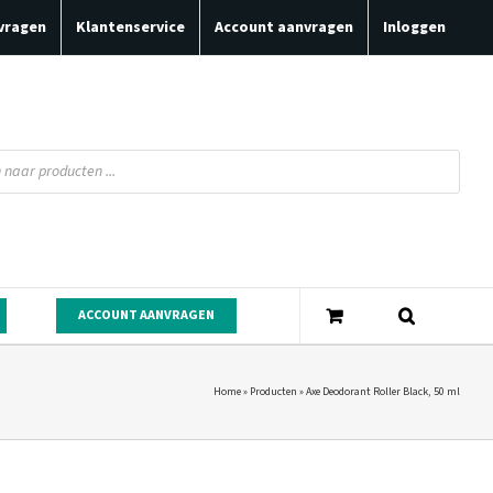
vragen
Klantenservice
Account aanvragen
Inloggen
ACCOUNT AANVRAGEN
Home
»
Producten
»
Axe Deodorant Roller Black, 50 ml