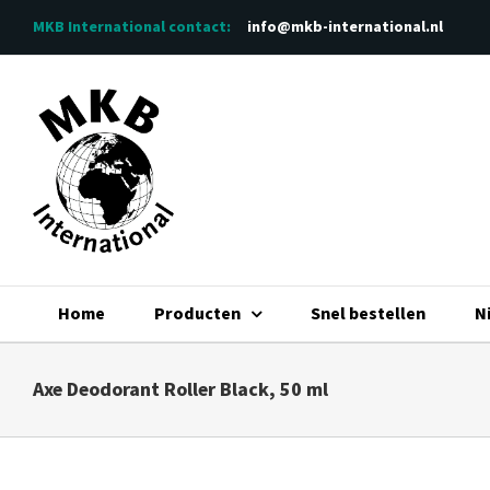
Ga
MKB International
contact:
info@mkb-international.nl
naar
inhoud
Home
Producten
Snel bestellen
N
Axe Deodorant Roller Black, 50 ml