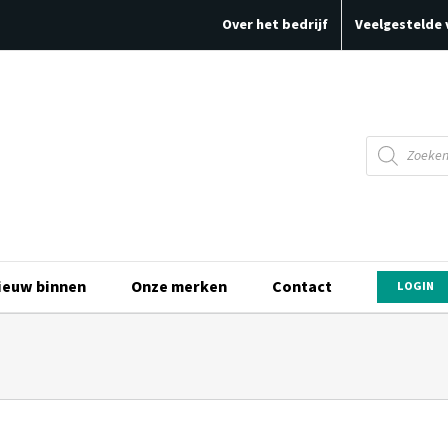
Over het bedrijf
Veelgestelde 
Producten
zoeken
ieuw binnen
Onze merken
Contact
LOGIN