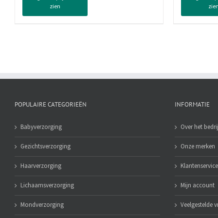
zien
zie
Fresh
Spo
Pear,
Ene
50
Boo
ml
150
aantal
ml
aan
POPULAIRE CATEGORIEËN
INFORMATIE
Babyverzorging
Over het bedrij
Gezichtsverzorging
Onze merken
Haarverzorging
Klantenservice
Lichaamsverzorging
Mijn account
Mondverzorging
Veelgestelde 