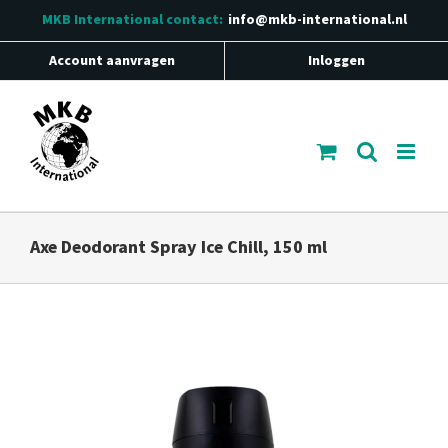
Ga
MKB International
contact:
info@mkb-international.nl
naar
inhoud
Account aanvragen
Inloggen
Axe Deodorant Spray Ice Chill, 150 ml