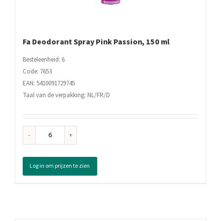
Fa Deodorant Spray Pink Passion, 150 ml
Besteleenheid: 6
Code: 7653
EAN: 5410091729745
Taal van de verpakking: NL/FR/D
Fa
Deodorant
Spray
Log in om prijzen te zien
Pink
Passion,
150
ml
aantal