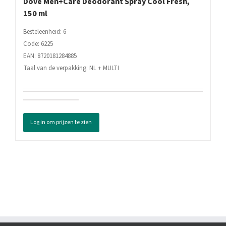
Dove Men+Care Deodorant Spray Cool Fresh,
150 ml
Besteleenheid: 6
Code: 6225
EAN: 8720181284885
Taal van de verpakking: NL + MULTI
Dove
Men+Care
Log in om prijzen te zien
Deodorant
Spray
Cool
Fresh,
150
ml
aantal