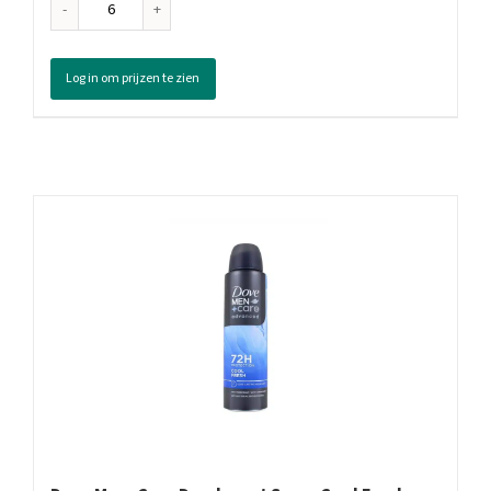
Fa
Men
Deodorant
Log in om prijzen te zien
Spray
Extra
Cool,
150
ml
aantal