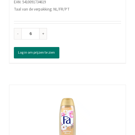
EAN: 5410091734619
Taal van de verpakking: NL/FR/PT
Fa
Douchegel
Divine
Log in om prijzen te zien
Moments,
250
ml
aantal