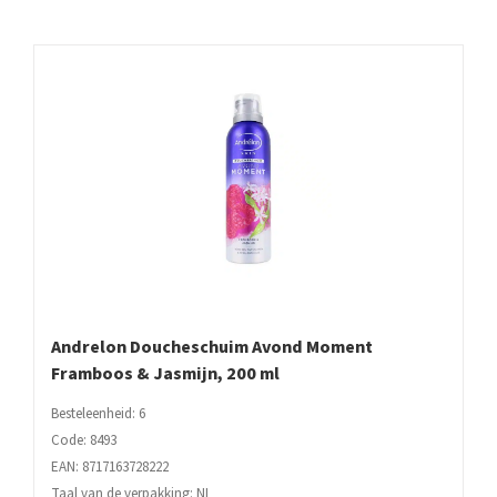
Scent,
250
ml
aantal
Andrelon Doucheschuim Avond Moment
Framboos & Jasmijn, 200 ml
Besteleenheid: 6
Code: 8493
EAN: 8717163728222
Taal van de verpakking: NL