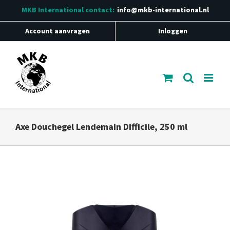
Ga
MKB International
contact:
info@mkb-international.nl
naar
inhoud
Account aanvragen
Inloggen
Axe Douchegel Lendemain Difficile, 250 ml