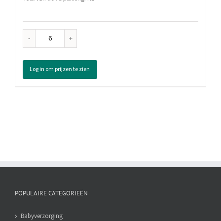
Andrelon
Doucheschuim
Avond
Log in om prijzen te zien
Moment
Framboos
&
Jasmijn,
200
ml
aantal
POPULAIRE CATEGORIEËN
Babyverzorging