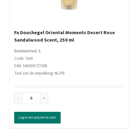
Fa Douchegel Oriental Moments Desert Rose
Sandalwood Scent, 250 ml
Besteleenheid: 6
Code: 7164
EAN: 5410091727208
Taal van de verpakking: NL/FR
Fa
Douchegel
Oriental
Log in om prijzen te zien
Moments
Desert
Rose
Sandalwood