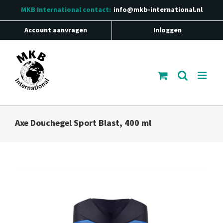
Ga
MKB International
contact:
info@mkb-international.nl
naar
inhoud
Account aanvragen
Inloggen
Axe Douchegel Sport Blast, 400 ml