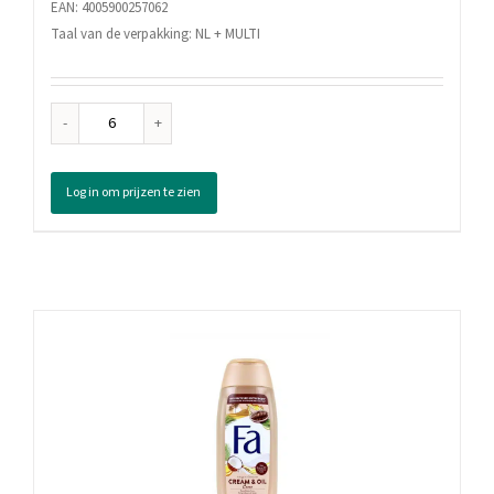
EAN: 4005900257062
Taal van de verpakking: NL + MULTI
Nivea
Douchegel
Rose
Log in om prijzen te zien
&
Almond
Oil,
250
ml
aantal