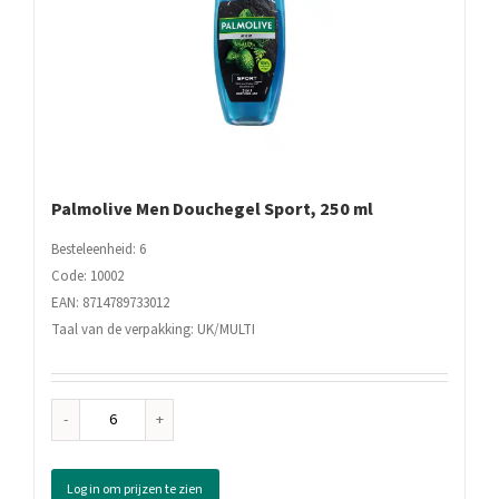
Palmolive Men Douchegel Sport, 250 ml
Besteleenheid: 6
Code: 10002
EAN: 8714789733012
Taal van de verpakking: UK/MULTI
Palmolive
Men
Douchegel
Log in om prijzen te zien
Sport,