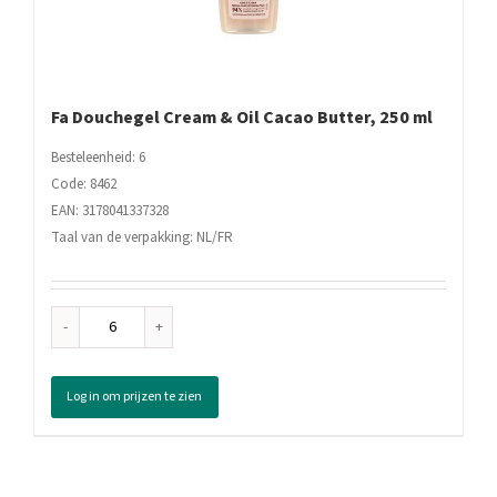
Fa Douchegel Cream & Oil Cacao Butter, 250 ml
Besteleenheid: 6
Code: 8462
EAN: 3178041337328
Taal van de verpakking: NL/FR
Fa
Douchegel
Cream
Log in om prijzen te zien
&
Oil
Cacao
Butter,
250