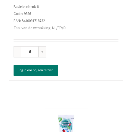
Besteleenheid: 6
Code: 9896
EAN: 5410091718732
Taal van de verpakking: NL/FR/D
Got2B
Gentlemen
Molding
Log in om prijzen te zien
Paste,
100
ml
aantal