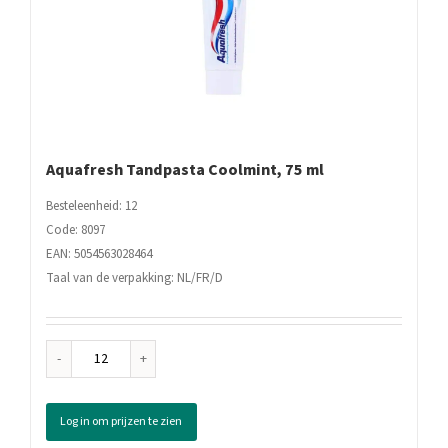
Aquafresh Tandpasta Coolmint, 75 ml
Besteleenheid: 12
Code: 8097
EAN: 5054563028464
Taal van de verpakking: NL/FR/D
Aquafresh
Tandpasta
Coolmint,
Log in om prijzen te zien
75
ml