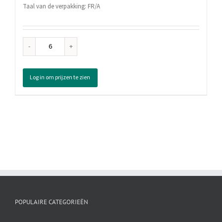
Taal van de verpakking: FR/A
Fa
Douchegel
Caribbean
Log in om prijzen te zien
Wave,
250
ml
aantal
POPULAIRE CATEGORIEËN