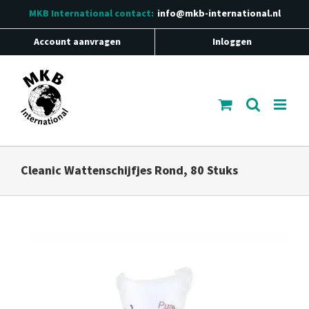
Ga
MKB International
contact:
info@mkb-international.nl
naar
inhoud
Account aanvragen
Inloggen
Cleanic Wattenschijfjes Rond, 80 Stuks