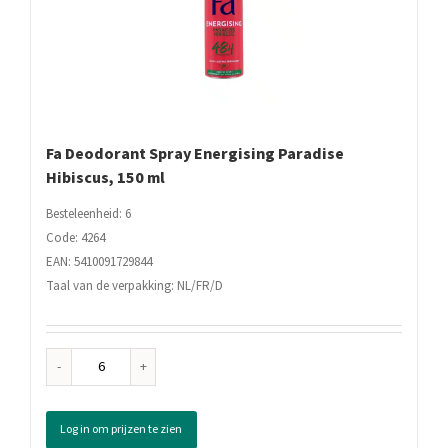
Fa Deodorant Spray Energising Paradise
Hibiscus, 150 ml
Besteleenheid: 6
Code: 4264
EAN: 5410091729844
Taal van de verpakking: NL/FR/D
Fa
Deodorant
Spray
Log in om prijzen te zien
Energising