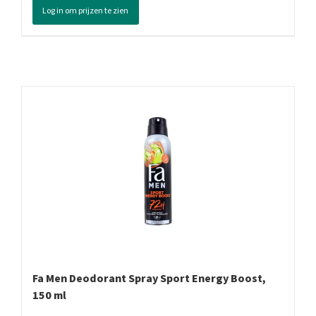
Log in om prijzen te zien
Spray
Protect
&
Care,
150
ml
aantal
Fa Men Deodorant Spray Sport Energy Boost,
150 ml