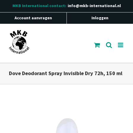
Ga
MKB International
contact:
info@mkb-international.nl
naar
inhoud
Account aanvragen
Inloggen
Dove Deodorant Spray Invisible Dry 72h, 150 ml