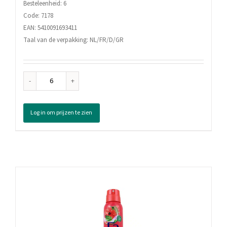
Besteleenheid: 6
Code: 7178
EAN: 5410091693411
Taal van de verpakking: NL/FR/D/GR
Fa
Men
Deodorant
Log in om prijzen te zien
Spray
Sport
Energy
Boost,
150
ml
aantal