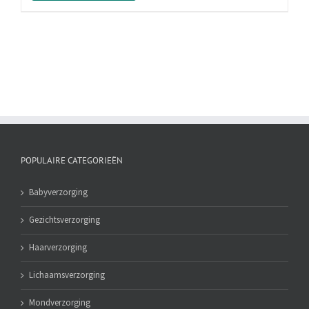
Paradise
Hibiscus,
150
ml
aantal
POPULAIRE CATEGORIEËN
Babyverzorging
Gezichtsverzorging
Haarverzorging
Lichaamsverzorging
Mondverzorging