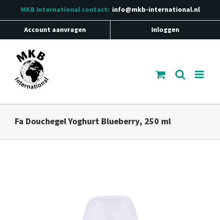
Ga
MKB International
contact:
info@mkb-international.nl
naar
inhoud
Account aanvragen
Inloggen
Fa Douchegel Yoghurt Blueberry, 250 ml