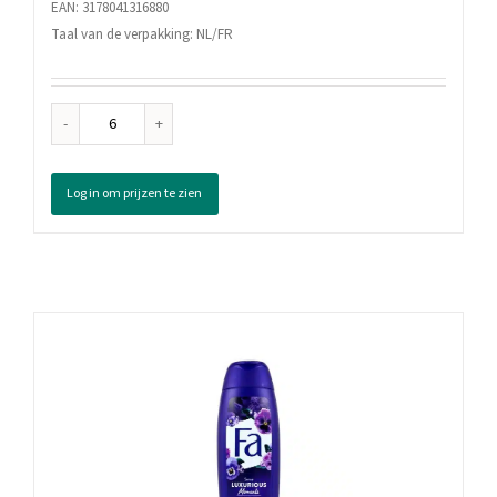
EAN: 3178041316880
Taal van de verpakking: NL/FR
Fa
Douchegel
Yoghurt
Log in om prijzen te zien
&
Care,
250
ml
aantal