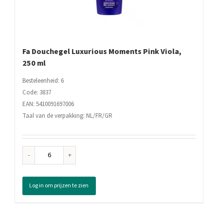
Fa Douchegel Luxurious Moments Pink Viola,
250 ml
Besteleenheid: 6
Code: 3837
EAN: 5410091697006
Taal van de verpakking: NL/FR/GR
Fa
Douchegel
Luxurious
Log in om prijzen te zien
Moments
Pink
Viola,
250