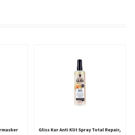
armasker
Gliss Kur Anti Klit Spray Total Repair,