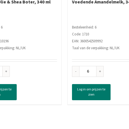
lie & Shea Boter, 340 ml
Voedende Amandelmelk, 3
 6
Besteleenheid: 6
Code: 1710
510196
EAN: 3600542509992
erpakking: NL/UK
Taal van de verpakking: NL/UK
ier
Garnier
ing
Loving
nds
Blends
rijzen te
Log in om prijzen te
rmasker
Haarmasker
n
zien
cado
Voedende
Amandelmelk,
340
a
ml
r,
aantal