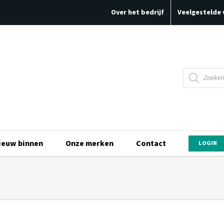
Over het bedrijf
Veelgestelde 
Producten
zoeken
ieuw binnen
Onze merken
Contact
LOGIN