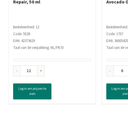
Repair, 50 ml
Avocado O
Besteleenheid: 12
Besteleenheid:
Code: 5528
Code: 1707
EAN: 42373629
EAN: 3600542
Taal van de verpakking: NL/FR/D
Taal van de v
Gliss
Garn
Kur
Lov
Anti
Ble
Log in om prijzen te
Log in om p
Klit
Haa
zien
zie
Spray
Avo
Mini
Olie
Total
&
Repair,
She
50
Bote
ml
340
aantal
ml