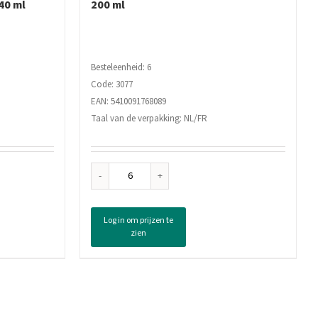
40 ml
200 ml
Besteleenheid: 6
Code: 3077
EAN: 5410091768089
Taal van de verpakking: NL/FR
Gliss
Kur
Anti
Log in om prijzen te
Klit
zien
Spray
Total
Repair,
200
ml
aantal