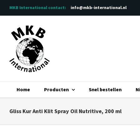
Ga
MKB International
contact:
info@mkb-international.nl
naar
inhoud
Home
Producten
Snel bestellen
N
Gliss Kur Anti Klit Spray Oil Nutritive, 200 ml