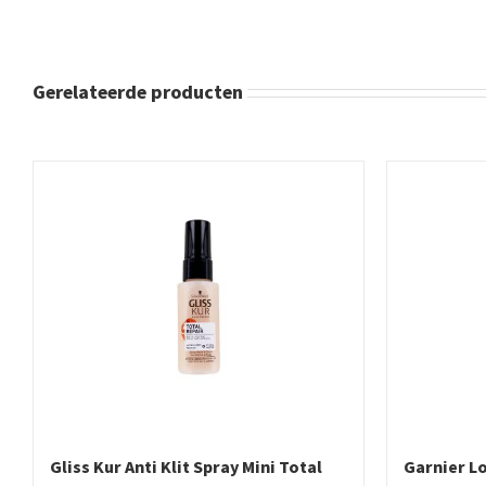
Gerelateerde producten
Gliss Kur Anti Klit Spray Mini Total
Garnier L