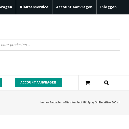
vragen
Klantenservice
Account aanvragen
Inloggen
ACCOUNT AANVRAGEN
Home
»
Producten
»
Gliss Kur Anti Klit Spray Oil Nutritive, 200 ml