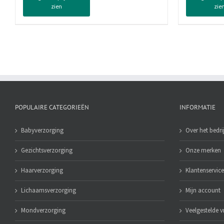
zien
zie
aantal
Stri
aan
POPULAIRE CATEGORIEËN
INFORMATIE
Babyverzorging
Over het bedrij
Gezichtsverzorging
Onze merken
Haarverzorging
Klantenservice
Lichaamsverzorging
Mijn account
Mondverzorging
Veelgestelde 