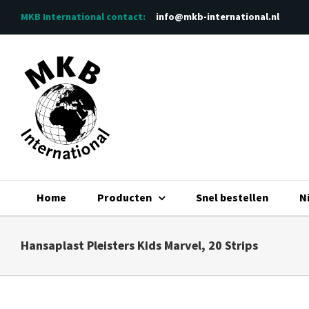
Ga
MKB International
contact:
info@mkb-international.nl
naar
inhoud
Home
Producten
Snel bestellen
N
Hansaplast Pleisters Kids Marvel, 20 Strips