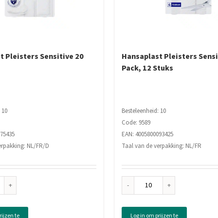
 Pleisters Sensitive 20
Hansaplast Pleisters Sensi
Pack, 12 Stuks
 10
Besteleenheid: 10
Code: 9589
175435
EAN: 4005800093425
erpakking: NL/FR/D
Taal van de verpakking: NL/FR
saplast
Hansaplast
sters
Pleisters
itive
Sensitive
rijzen te
Log in om prijzen te
Mix