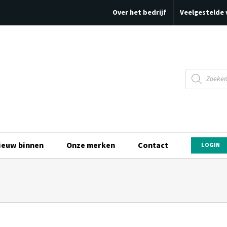
Over het bedrijf
Veelgestelde 
Producten
zoeken
ieuw binnen
Onze merken
Contact
LOGIN