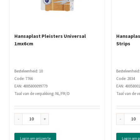
Hansaplast Pleisters Universal
Hansaplast
1mx6cm
Strips
Besteleenheid: 10
Besteleenheid:
Code: 7766
Code: 2834
EAN: 4005800099779
EAN: 4005800
Taal van de verpakking: NL/FR/D
Taal van de v
Hansaplast
Han
Pleisters
Plei
Universal
Sens
Log in om prijzen te
Log in om p
1mx6cm
20