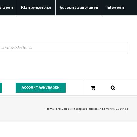
vragen
Klantenservice
Account aanvragen
Inloggen
ACCOUNT AANVRAGEN
Home
»
Producten
»
Hansaplast Pleisters Kids Marvel, 20 Strips