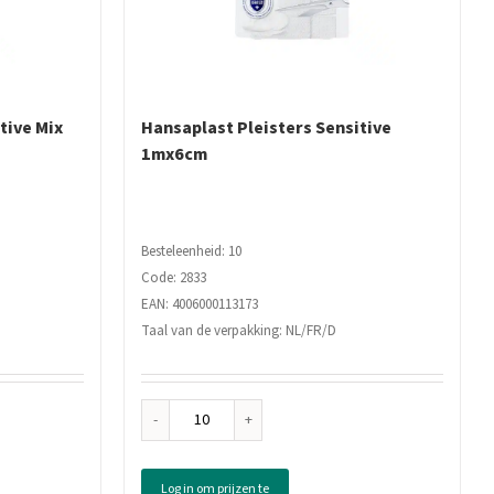
tive Mix
Hansaplast Pleisters Sensitive
1mx6cm
Besteleenheid: 10
Code: 2833
EAN: 4006000113173
Taal van de verpakking: NL/FR/D
Hansaplast
Pleisters
Sensitive
Log in om prijzen te
1mx6cm