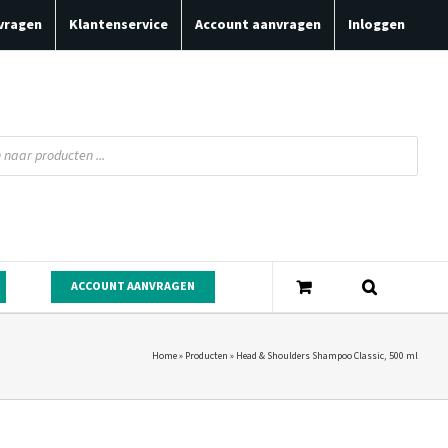
vragen
Klantenservice
Account aanvragen
Inloggen
ACCOUNT AANVRAGEN
Home
»
Producten
»
Head & Shoulders Shampoo Classic, 500 ml