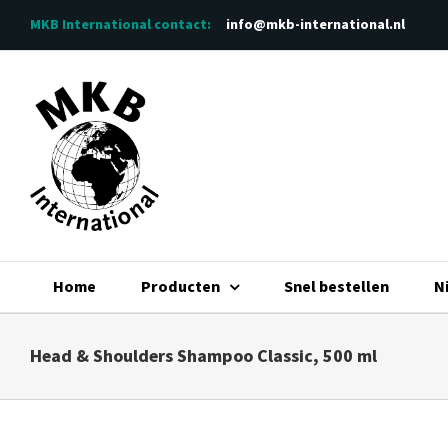
Ga
MKB International
contact:
info@mkb-international.nl
naar
inhoud
Home
Producten
Snel bestellen
N
Head & Shoulders Shampoo Classic, 500 ml