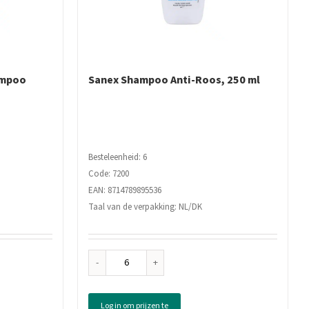
ampoo
Sanex Shampoo Anti-Roos, 250 ml
Besteleenheid: 6
Code: 7200
EAN: 8714789895536
Taal van de verpakking: NL/DK
Sanex
Shampoo
Anti-
Log in om prijzen te
Roos,