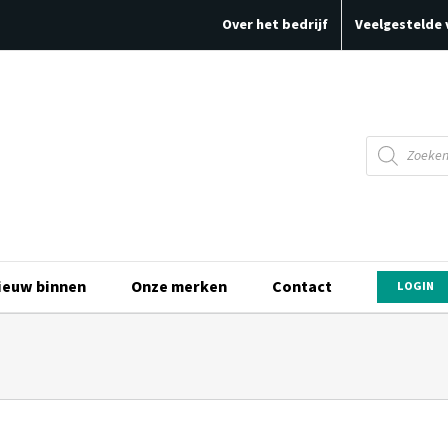
Over het bedrijf
Veelgestelde 
Producten
zoeken
ieuw binnen
Onze merken
Contact
LOGIN