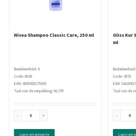
Nivea Shampoo Classic Care, 250 ml
Gliss Kur
ml
Besteleenheid: 6
Besteleenheid:
Code: 8638
Code: 3076
EAN: 4005900175939
EAN: 5410091
Taal van de verpakking: NL/FR
Taal van de v
Nivea
Glis
Shampoo
Kur
Classic
Sh
Log in om prijzen te
Log in om p
Care,
Tot