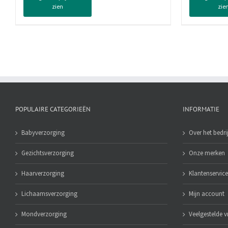
zien
zie
250
Repa
ml
250
aantal
ml
aan
POPULAIRE CATEGORIEËN
INFORMATIE
Babyverzorging
Over het bedrij
Gezichtsverzorging
Onze merken
Haarverzorging
Klantenservice
Lichaamsverzorging
Mijn account
Mondverzorging
Veelgestelde 