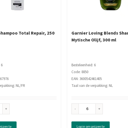
 Shampoo Total Repair, 250
Garnier Loving Blends Sh
Mytische Olijf, 300 ml
 6
Besteleenheid: 6
Code: 8850
767976
EAN: 3600542461405
erpakking: NL/FR
Taal van de verpakking: NL
s
Garnier
Loving
ampoo
Blends
rijzen te
Log in om prijzen te
al
Shampoo