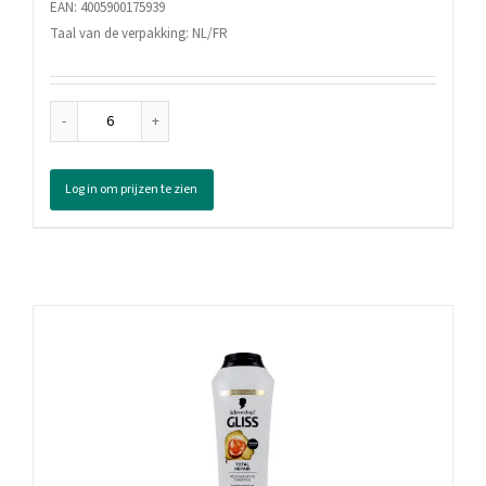
EAN: 4005900175939
Taal van de verpakking: NL/FR
Nivea
Shampoo
Classic
Log in om prijzen te zien
Care,
250
ml
aantal