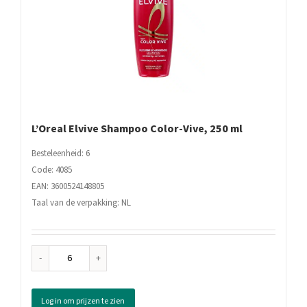
L’Oreal Elvive Shampoo Color-Vive, 250 ml
Besteleenheid: 6
Code: 4085
EAN: 3600524148805
Taal van de verpakking: NL
L'Oreal
Elvive
Shampoo
Log in om prijzen te zien
Color-