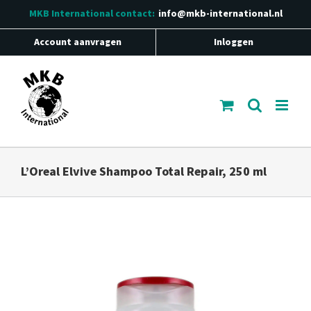
Ga
MKB International
contact:
info@mkb-international.nl
naar
inhoud
Account aanvragen
Inloggen
L’Oreal Elvive Shampoo Total Repair, 250 ml