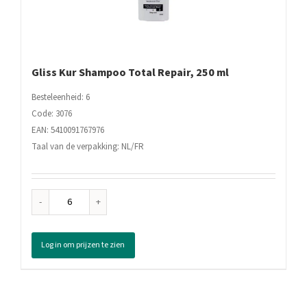
Gliss Kur Shampoo Total Repair, 250 ml
Besteleenheid: 6
Code: 3076
EAN: 5410091767976
Taal van de verpakking: NL/FR
Gliss
Kur
Shampoo
Log in om prijzen te zien
Total
Repair,
250
ml
aantal