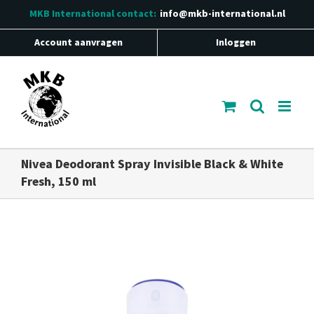
Ga
MKB International
contact:
info@mkb-international.nl
naar
inhoud
Account aanvragen
Inloggen
Nivea Deodorant Spray Invisible Black & White
Fresh, 150 ml