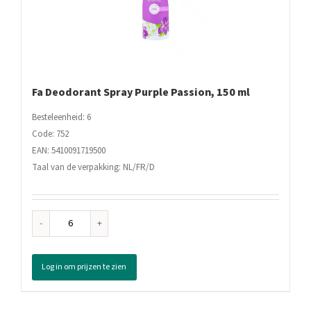
Fa Deodorant Spray Purple Passion, 150 ml
Besteleenheid: 6
Code: 752
EAN: 5410091719500
Taal van de verpakking: NL/FR/D
Fa
Deodorant
Spray
Log in om prijzen te zien
Purple
Passion,
150
ml