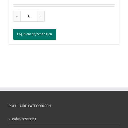
Fa
Deodorant
Spray
Log in om prijzen te zien
Pink
Passion,
150
ml
aantal
POPULAIRE CATEGORIEËN
Babyverzorging