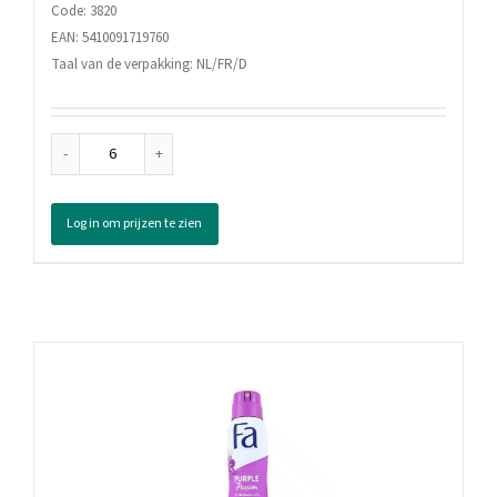
Code: 3820
EAN: 5410091719760
Taal van de verpakking: NL/FR/D
Fa
Deodorant
Spray
Log in om prijzen te zien
Mystic
Moments,
150
ml
aantal