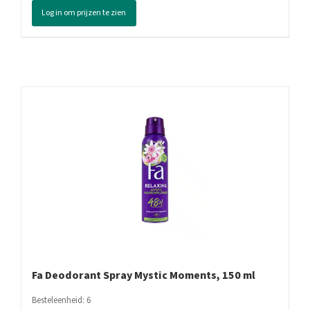
Spray
Log in om prijzen te zien
Protect
&
Care,
150
ml
aantal
Fa Deodorant Spray Mystic Moments, 150 ml
Besteleenheid: 6