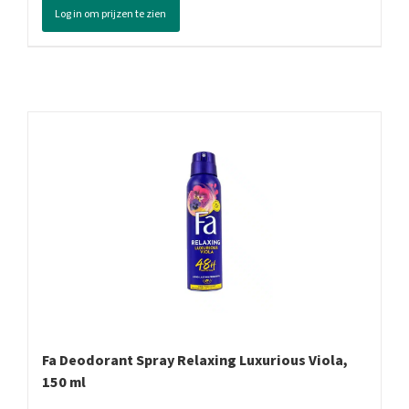
Log in om prijzen te zien
Roller
Active
Control,
50
ml
aantal
Fa Deodorant Spray Relaxing Luxurious Viola,
150 ml