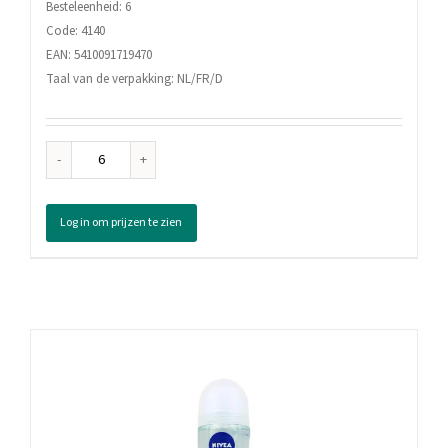
Besteleenheid: 6
Code: 4140
EAN: 5410091719470
Taal van de verpakking: NL/FR/D
Fa
Deodorant
Spray
Log in om prijzen te zien
Relaxing
Luxurious
Viola,
150
ml
aantal