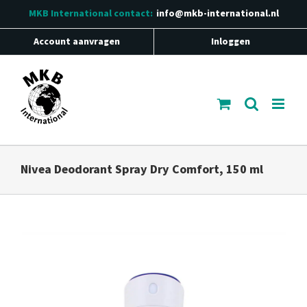
Ga
MKB International
contact:
info@mkb-international.nl
naar
inhoud
Account aanvragen
Inloggen
Nivea Deodorant Spray Dry Comfort, 150 ml