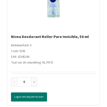
Nivea Deodorant Roller Pure Invisible, 50 ml
Besteleenheid: 6
Code: 6196
EAN: 42345244
Taal van de verpakking: NL/FR/D
Nivea
Deodorant
Roller
Log in om prijzen te zien
Pure
Invisible,
50