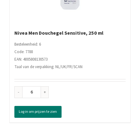
Nivea Men Douchegel Sensitive, 250 ml
Besteleenheid: 6
Code: 7788
EAN: 4005808130573
Taal van de verpakking: NL/UK/FR/SCAN
Nivea
Men
Douchegel
Log in om prijzen te zien
Sensitive,
250
ml
aantal