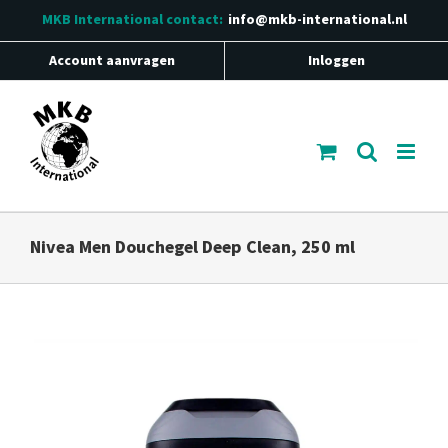
Ga
MKB International
contact:
info@mkb-international.nl
naar
inhoud
Account aanvragen
Inloggen
Nivea Men Douchegel Deep Clean, 250 ml