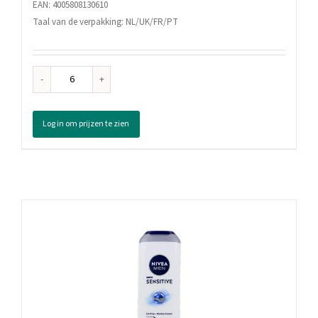
EAN: 4005808130610
Taal van de verpakking: NL/UK/FR/PT
Nivea
Men
Douchegel
Log in om prijzen te zien
Sport,
250
ml
aantal