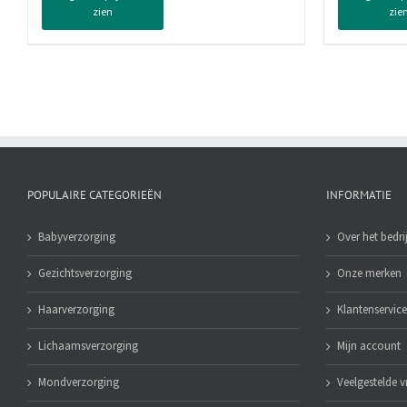
zien
zie
Desert
Oil
Rose
Cac
Sandalwood
Butt
Scent,
250
250
ml
ml
aan
aantal
POPULAIRE CATEGORIEËN
INFORMATIE
Babyverzorging
Over het bedrij
Gezichtsverzorging
Onze merken
Haarverzorging
Klantenservice
Lichaamsverzorging
Mijn account
Mondverzorging
Veelgestelde 