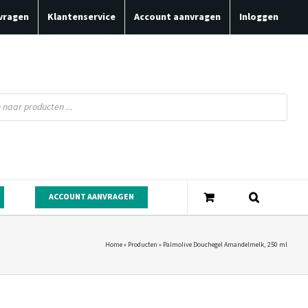
vragen
Klantenservice
Account aanvragen
Inloggen
ACCOUNT AANVRAGEN
Home
»
Producten
»
Palmolive Douchegel Amandelmelk, 250 ml