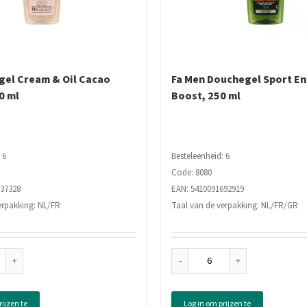
gel Cream & Oil Cacao
Fa Men Douchegel Sport E
0 ml
Boost, 250 ml
 6
Besteleenheid: 6
Code: 8080
337328
EAN: 5410091692919
erpakking: NL/FR
Taal van de verpakking: NL/FR/GR
Fa
chegel
Men
am
Douchegel
rijzen te
Log in om prijzen te
Sport