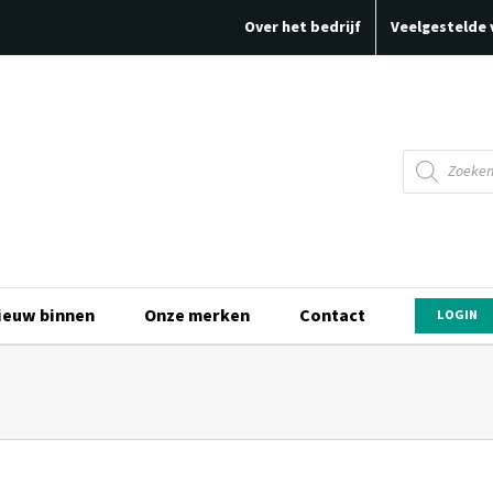
Over het bedrijf
Veelgestelde 
Producten
zoeken
ieuw binnen
Onze merken
Contact
LOGIN