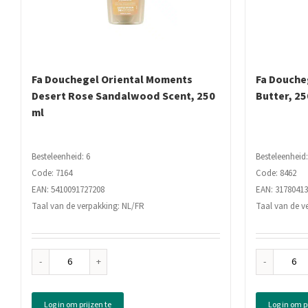
Fa Douchegel Oriental Moments
Fa Douche
Desert Rose Sandalwood Scent, 250
Butter, 25
ml
Besteleenheid: 6
Besteleenheid:
Code: 7164
Code: 8462
EAN: 5410091727208
EAN: 3178041
Taal van de verpakking: NL/FR
Taal van de v
Fa
Fa
Douchegel
Dou
Oriental
Cre
Log in om prijzen te
Log in om p
Moments
&