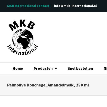
Ga
MKB International
contact:
info@mkb-international.nl
naar
inhoud
Home
Producten
Snel bestellen
N
Palmolive Douchegel Amandelmelk, 250 ml