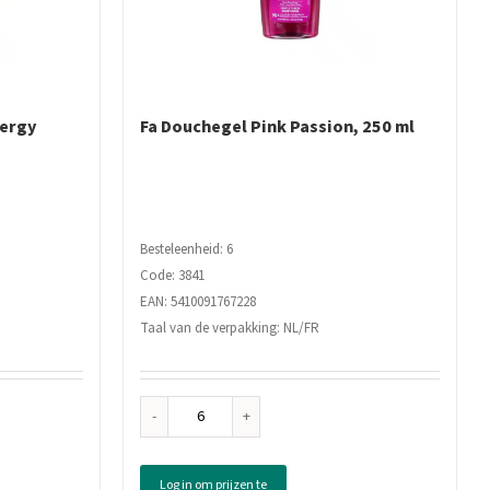
nergy
Fa Douchegel Pink Passion, 250 ml
Besteleenheid: 6
Code: 3841
EAN: 5410091767228
Taal van de verpakking: NL/FR
Fa
Douchegel
Pink
Log in om prijzen te
Passion,