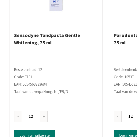
Sensodyne Tandpasta Gentle
Parodonta
Whitening, 75 ml
75 ml
Besteleenheid: 12
Besteleenheid:
Code: 7131
Code: 10537
EAN: 5054563233684
EAN: 5054563
Taal van de verpakking: NL/FR/D
Taal van de v
Sensodyne
Par
Tandpasta
Tan
Gentle
Her
Log in om prijzen te
Log in om p
Whitening,
Fres