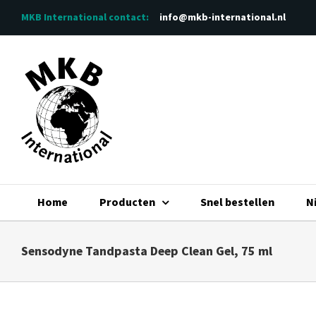
Ga
MKB International
contact:
info@mkb-international.nl
naar
inhoud
Home
Producten
Snel bestellen
N
Sensodyne Tandpasta Deep Clean Gel, 75 ml