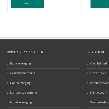
zien
zie
75
75
ml
ml
aantal
aan
POPULAIRE CATEGORIEËN
INFORMATIE
Babyverzorging
Over het bedrij
Gezichtsverzorging
Onze merken
Haarverzorging
Klantenservice
Lichaamsverzorging
Mijn account
Mondverzorging
Veelgestelde 