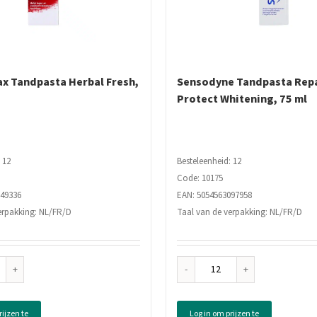
x Tandpasta Herbal Fresh,
Sensodyne Tandpasta Repa
Protect Whitening, 75 ml
 12
Besteleenheid: 12
Code: 10175
149336
EAN: 5054563097958
erpakking: NL/FR/D
Taal van de verpakking: NL/FR/D
odontax
Sensodyne
dpasta
Tandpasta
bal
Repair
rijzen te
Log in om prijzen te
h,
&