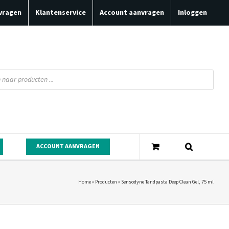
vragen
Klantenservice
Account aanvragen
Inloggen
ACCOUNT AANVRAGEN
Home
»
Producten
»
Sensodyne Tandpasta Deep Clean Gel, 75 ml