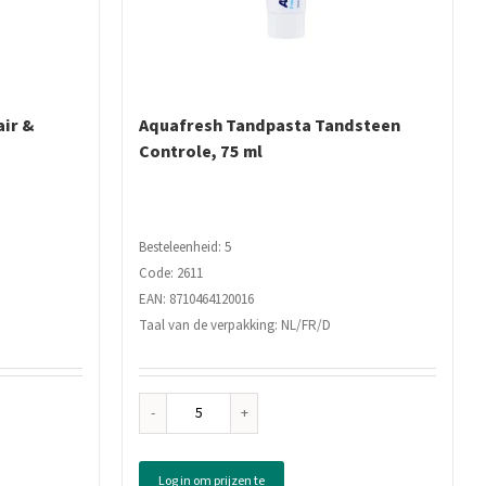
ir &
Aquafresh Tandpasta Tandsteen
Controle, 75 ml
Besteleenheid: 5
Code: 2611
EAN: 8710464120016
Taal van de verpakking: NL/FR/D
Aquafresh
Tandpasta
Tandsteen
Log in om prijzen te
Controle,