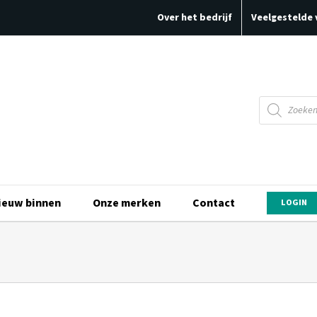
Over het bedrijf
Veelgestelde 
Producten
zoeken
ieuw binnen
Onze merken
Contact
LOGIN