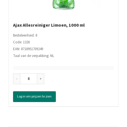
Ajax Allesreiniger Limoen, 1000 ml
Besteleenheid: 8
Code: 1326
EAN: 8718951709249
Taal van de verpakking: NL
Ajax
Allesreiniger
Limoen,
Log in om prijzen te zien
1000
ml
aantal