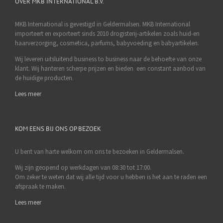
OVER MKB INTERNATIONAL B.V.
MKB International is gevestigd in Geldermalsen. MKB International
importeert en exporteert sinds 2010 drogisterij-artikelen zoals huid-en
haarverzorging, cosmetica, parfums, babyvoeding en babyartikelen.
Wij leveren uitsluitend business to business naar de behoefte van onze
klant. Wij hanteren scherpe prijzen en bieden een constant aanbod van
de huidige producten.
Lees meer
KOM EENS BIJ ONS OP BEZOEK
U bent van harte welkom om ons te bezoeken in Geldermalsen.
Wij zijn geopend op werkdagen van 08:30 tot 17:00.
Om zeker te weten dat wij alle tijd voor u hebben is het aan te raden een
afspraak te maken.
Lees meer