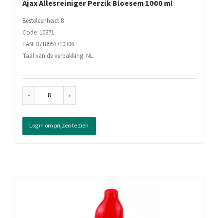
Ajax Allesreiniger Perzik Bloesem 1000 ml
Besteleenheid: 8
Code: 10371
EAN: 8718951710306
Taal van de verpakking: NL
Ajax
Allesreiniger
Perzik
Log in om prijzen te zien
Bloesem
1000
ml
aantal