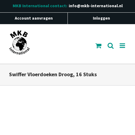
Ga
MKB International
contact:
info@mkb-international.nl
naar
inhoud
Account aanvragen
Inloggen
Swiffer Vloerdoeken Droog, 16 Stuks