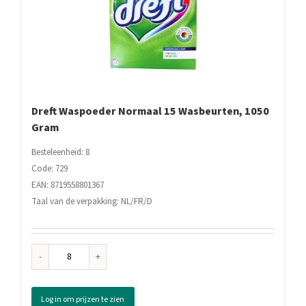
Dreft Waspoeder Normaal 15 Wasbeurten, 1050
Gram
Besteleenheid: 8
Code: 729
EAN: 8719558801367
Taal van de verpakking: NL/FR/D
Dreft
Waspoeder
Normaal
Log in om prijzen te zien
15