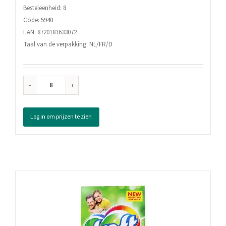
Besteleenheid: 8
Code: 5940
EAN: 8720181633072
Taal van de verpakking: NL/FR/D
Robijn
Wasverzachter
Jasmijn
Log in om prijzen te zien
&
Sandelhout
39
Wasbeurten,
780
ml
aantal