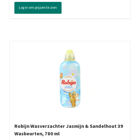
Wit
Log in om prijzen te zien
20
Wasbeurten,
975
Gram
aantal
Robijn Wasverzachter Jasmijn & Sandelhout 39
Wasbeurten, 780 ml