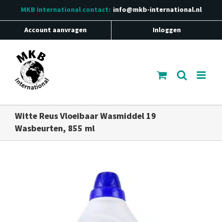
Ga
MKB International
contact:
info@mkb-international.nl
naar
inhoud
Account aanvragen
Inloggen
Witte Reus Vloeibaar Wasmiddel 19
Wasbeurten, 855 ml