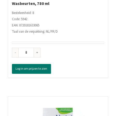
Wasbeurten, 780 ml
Besteleenheid: 8
Code: 5942
EAN: 8720181633065
Taal van de verpakking: NL/FR/D
Robijn
Wasverzachter
Pink
Log in om prijzen te zien
Sensation
39
Wasbeurten,
780
ml
aantal