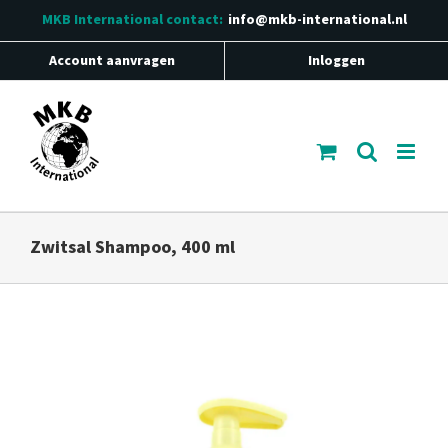
Ga
MKB International
contact:
info@mkb-international.nl
naar
inhoud
Account aanvragen
Inloggen
Zwitsal Shampoo, 400 ml