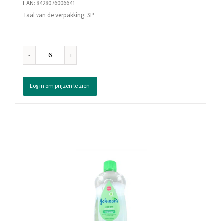
EAN: 8428076006641
Taal van de verpakking: SP
Nenuco
Vloeibare
Zeep
Log in om prijzen te zien
Original,
650
ml
aantal