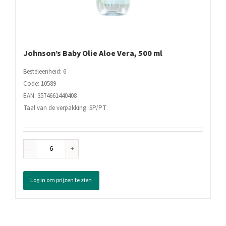
Johnson’s Baby Olie Aloe Vera, 500 ml
Besteleenheid: 6
Code: 10589
EAN: 3574661440408
Taal van de verpakking: SP/PT
Johnson's
Baby
Olie
Log in om prijzen te zien
Aloe
Vera,
500
ml
aantal