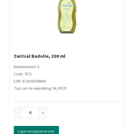
Zwitsal Badolie, 200 ml
Besteleenheid: 6
Code: 7673
EAN: 8720181649684
Taal van de verpakking: NL/FR/D
Zwitsal
Badolie,
200
Log in om prijzen te zien
ml