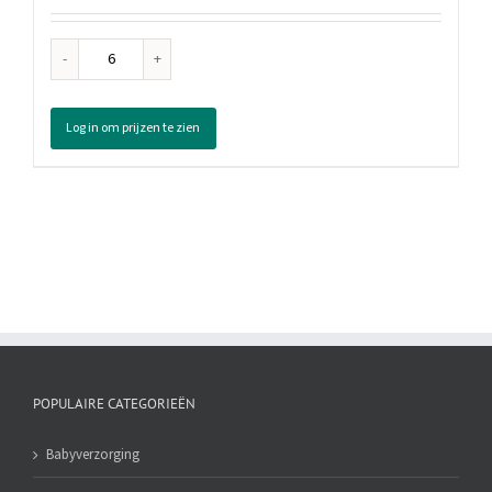
Fa
Deodorant
Spray
Log in om prijzen te zien
Energising
Paradise
Hibiscus,
150
ml
aantal
POPULAIRE CATEGORIEËN
Babyverzorging