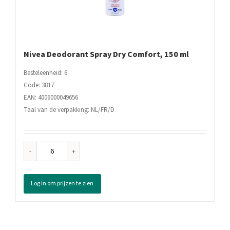
Nivea Deodorant Spray Dry Comfort, 150 ml
Besteleenheid: 6
Code: 3817
EAN: 4006000049656
Taal van de verpakking: NL/FR/D
Nivea
Deodorant
Spray
Log in om prijzen te zien
Dry
Comfort,
150
ml
aantal