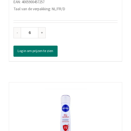
EAN: 4005900457257
Taal van de verpakking: NL/FR/D
Nivea
Deodorant
Spray
Log in om prijzen te zien
Fresh
Natural,
150
ml
aantal