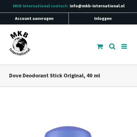
Ga
MKB International
contact:
info@mkb-international.nl
naar
inhoud
Account aanvragen
Inloggen
Dove Deodorant Stick Original, 40 ml