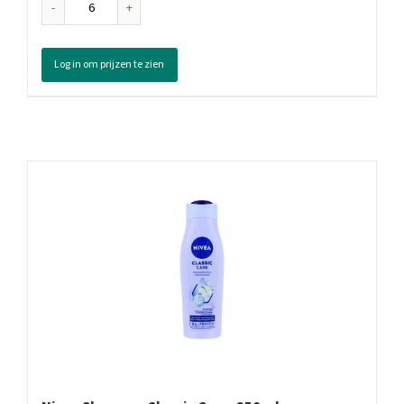
Palmolive
Shampoo
Elke
Log in om prijzen te zien
Dag,
350
ml
aantal