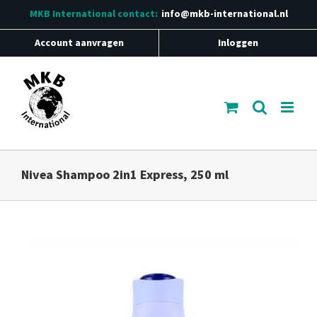
Ga
MKB International
contact:
info@mkb-international.nl
naar
inhoud
Account aanvragen
Inloggen
Nivea Shampoo 2in1 Express, 250 ml