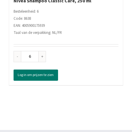
Nivea Shampoo Classic Care, 250 ml
Besteleenheid: 6
Code: 8638
EAN: 4005900175939
Taal van de verpakking: NL/FR
Nivea
Shampoo
Classic
Log in om prijzen te zien
Care,
250
ml
aantal