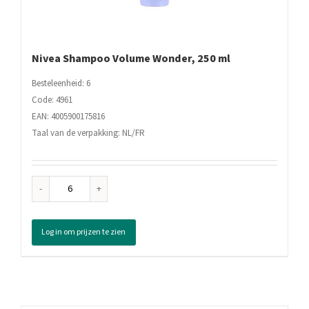
Nivea Shampoo Volume Wonder, 250 ml
Besteleenheid: 6
Code: 4961
EAN: 4005900175816
Taal van de verpakking: NL/FR
Nivea
Shampoo
Volume
Log in om prijzen te zien
Wonder,
250
ml
aantal