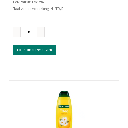
EAN: 5410091763794
Taal van de verpakking: NL/FR/D
Schwarzkopf
Droogshampoo
Fresh,
Log in om prijzen te zien
150
ml
aantal