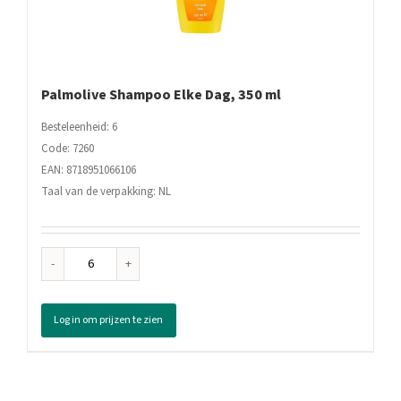
Palmolive Shampoo Elke Dag, 350 ml
Besteleenheid: 6
Code: 7260
EAN: 8718951066106
Taal van de verpakking: NL
Palmolive
Shampoo
Elke
Log in om prijzen te zien
Dag,
350
ml
aantal