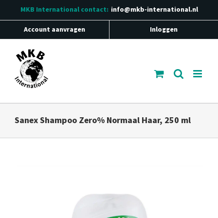
Ga
MKB International
contact:
info@mkb-international.nl
naar
inhoud
Account aanvragen
Inloggen
Sanex Shampoo Zero% Normaal Haar, 250 ml