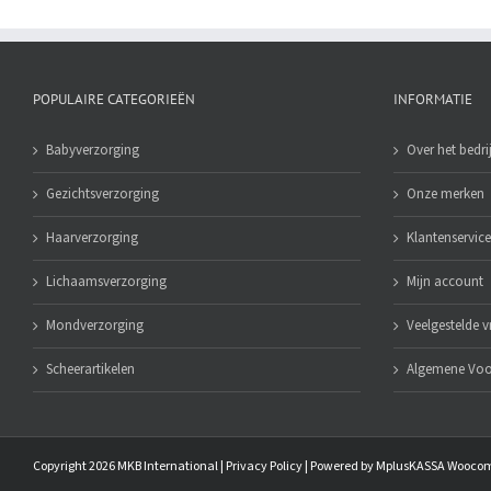
POPULAIRE CATEGORIEËN
INFORMATIE
Babyverzorging
Over het bedrij
Gezichtsverzorging
Onze merken
Haarverzorging
Klantenservice
Lichaamsverzorging
Mijn account
Mondverzorging
Veelgestelde 
Scheerartikelen
Algemene Vo
Copyright
2026 MKB International |
Privacy Policy
| Powered by
MplusKASSA Wooco