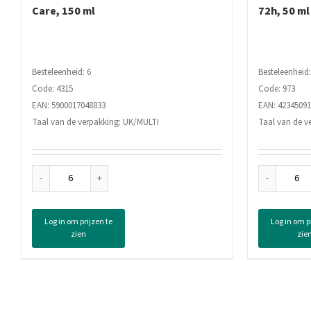
Care, 150 ml
72h, 50 ml
Besteleenheid: 6
Besteleenheid:
Code: 4315
Code: 973
EAN: 5900017048833
EAN: 42345091
Taal van de verpakking: UK/MULTI
Taal van de v
Nivea
Niv
Deodorant
Deo
Spray
Roll
Log in om prijzen te
Log in om p
Protect
Dry
zien
zie
&
Com
Care,
72h
150
50
ml
ml
aantal
aan