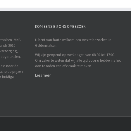
KOM EENS BIJ ONS OP BEZOEK
ermalsen. MKB
U bent van harte welkom om ons te bezoeken in
sinds 2010
Geldermalsen.
rverzorging,
Wij zijn geopend op werkdagen van 08:30 tot 17:00.
abyartikelen.
Om zeker te weten dat wij alle tijd voor u hebben is het
ness naar de
aan te raden een afspraak te maken.
scherpe prijzen
Lees meer
e huidige