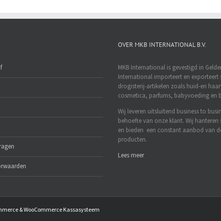
OVER MKB INTERNATIONAL B.V.
f
MKB International is gevestigd in Geld
International importeert en exporteert 
drogisterij-artikelen zoals huid-en haa
cosmetica, parfums, babyvoeding en b
Wij leveren uitsluitend business to busi
behoefte van onze klant. Wij hanteren 
en bieden een constant aanbod van d
producten.
vragen
Lees meer
orwaarden
mmerce
&
WooCommerce Kassasysteem