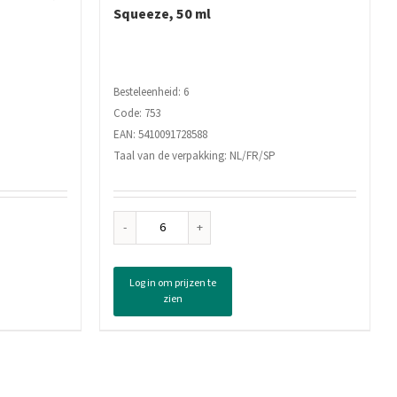
Squeeze, 50 ml
Besteleenheid: 6
Code: 753
EAN: 5410091728588
Taal van de verpakking: NL/FR/SP
Fa
Deodorant
Roller
Log in om prijzen te
Fresh
zien
Lime
Squeeze,
50
ml
aantal