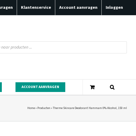
vragen
Klantenservice
Account aanvragen
Inloggen
ACCOUNT AANVRAGEN
Home
»
Producten
»
Therme Skincare Deodorant Hammam 0% Alcohol, 150 ml