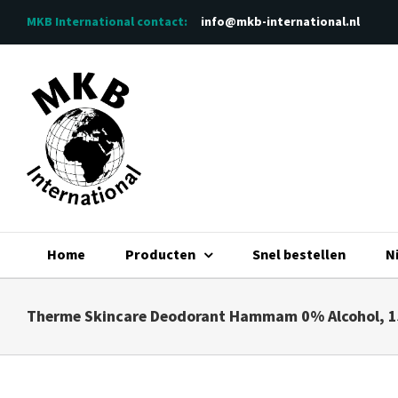
Ga
MKB International
contact:
info@mkb-international.nl
naar
inhoud
Home
Producten
Snel bestellen
N
Therme Skincare Deodorant Hammam 0% Alcohol, 1