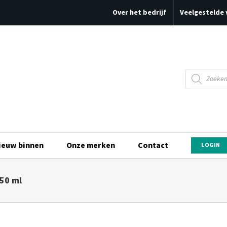
Over het bedrijf
Veelgestelde 
Producten
zoeken
ieuw binnen
Onze merken
Contact
LOGIN
50 ml