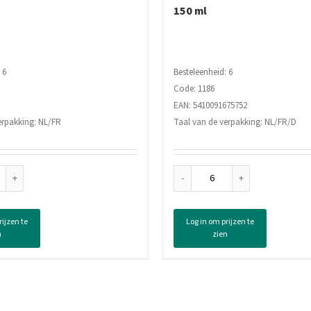
150 ml
 6
Besteleenheid: 6
Code: 1186
EAN: 5410091675752
erpakking: NL/FR
Taal van de verpakking: NL/FR/D
ea
Fa
dorant
Men
er
Deodorant
rijzen te
Log in om prijzen te
Spray
n
zien
fort
Extra
,
Cool,
150
ml
tal
aantal