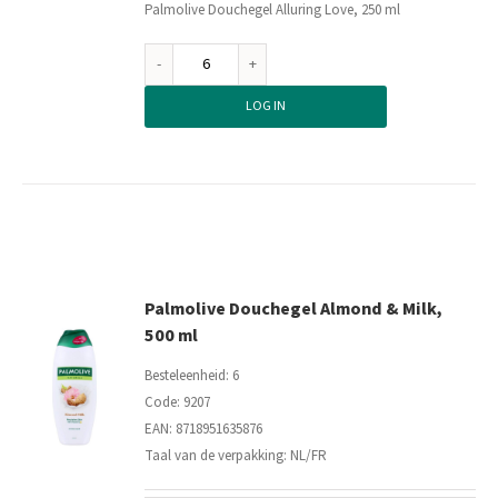
Palmolive Douchegel Alluring Love, 250 ml
Palmolive
Douchegel
LOG IN
Alluring
Love,
250
ml
aantal
Palmolive Douchegel Almond & Milk,
500 ml
Besteleenheid: 6
Code: 9207
EAN: 8718951635876
Taal van de verpakking: NL/FR