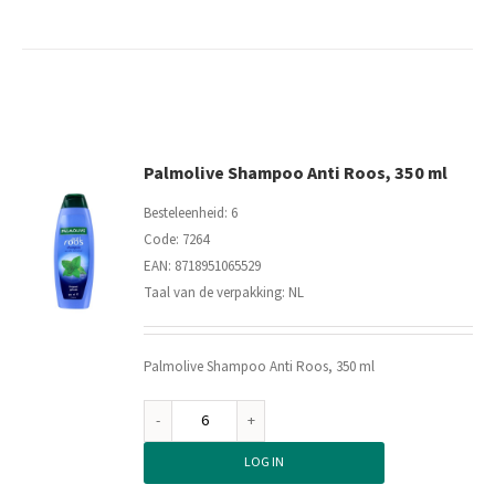
Sport,
250
ml
aantal
Palmolive Shampoo Anti Roos, 350 ml
Besteleenheid: 6
Code: 7264
EAN: 8718951065529
Taal van de verpakking: NL
Palmolive Shampoo Anti Roos, 350 ml
Palmolive
Shampoo
LOG IN
Anti
Roos,