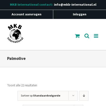
Ga
MKB International
contact:
info@mkb-international.nl
naar
inhoud
Account aanvragen
Inloggen
Palmolive
Toont alle 22 resultaten
Sorteer op
Standaardvolgorde