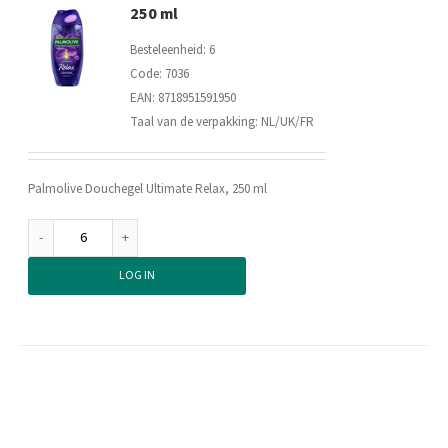
250 ml
Besteleenheid: 6
Code: 7036
EAN: 8718951591950
Taal van de verpakking: NL/UK/FR
Palmolive Douchegel Ultimate Relax, 250 ml
Palmolive
Douchegel
LOG IN
Ultimate
Relax,
250
ml
aantal