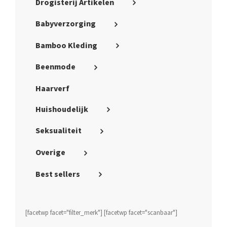
Drogisterij Artikelen
Babyverzorging
Bamboo Kleding
Beenmode
Haarverf
Huishoudelijk
Seksualiteit
Overige
Best sellers
[facetwp facet="filter_merk"] [facetwp facet="scanbaar"]