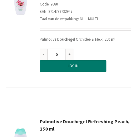
Code: 7680
EAN: 8714789732947
Taal van de verpakking: NL + MULTI
Palmolive Douchegel Orchidee & Melk, 250 ml
Palmolive
Douchegel
LOG IN
Orchidee
&
Melk,
250
ml
aantal
Palmolive Douchegel Refreshing Peach,
250 ml