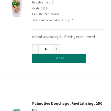
Besteleenheid: 6
Code: 5693
EAN: 8718951593404
Taal van de verpakking: NL/FR
Palmolive Douchegel Refreshing Peach, 250 ml
Palmolive
Douchegel
LOG IN
Refreshing
Peach,
250
ml
aantal
Palmolive Douchegel Revitalising, 250
ml