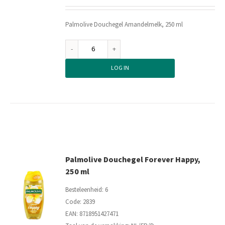
Palmolive Douchegel Amandelmelk, 250 ml
Palmolive
Douchegel
LOG IN
Amandelmelk,
250
ml
aantal
Palmolive Douchegel Forever Happy,
250 ml
Besteleenheid: 6
Code: 2839
EAN: 8718951427471