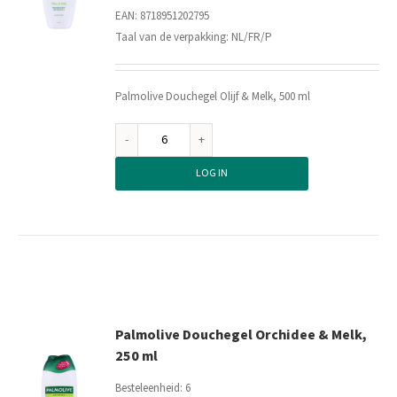
EAN: 8718951202795
Taal van de verpakking: NL/FR/P
Palmolive Douchegel Olijf & Melk, 500 ml
Palmolive
Douchegel
LOG IN
Olijf
&
Melk,
500
ml
aantal
Palmolive Douchegel Orchidee & Melk,
250 ml
Besteleenheid: 6