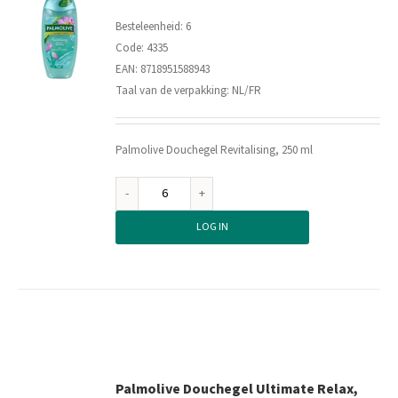
Besteleenheid: 6
Code: 4335
EAN: 8718951588943
Taal van de verpakking: NL/FR
Palmolive Douchegel Revitalising, 250 ml
Palmolive
Douchegel
LOG IN
Revitalising,
250
ml
aantal
Palmolive Douchegel Ultimate Relax,