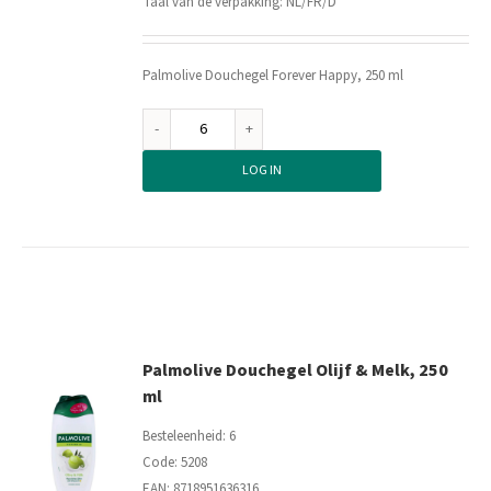
Taal van de verpakking: NL/FR/D
Palmolive Douchegel Forever Happy, 250 ml
Palmolive
Douchegel
LOG IN
Forever
Happy,
250
ml
aantal
Palmolive Douchegel Olijf & Melk, 250
ml
Besteleenheid: 6
Code: 5208
EAN: 8718951636316