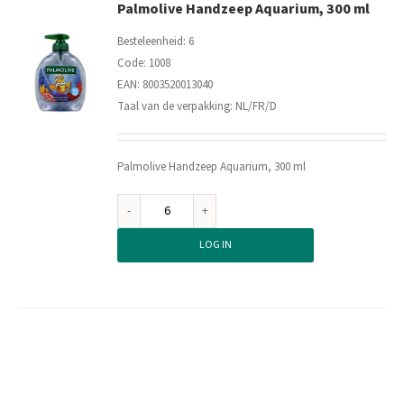
Palmolive Handzeep Aquarium, 300 ml
Besteleenheid: 6
Code: 1008
EAN: 8003520013040
Taal van de verpakking: NL/FR/D
Palmolive Handzeep Aquarium, 300 ml
Palmolive
Handzeep
LOG IN
Aquarium,
300
ml
aantal